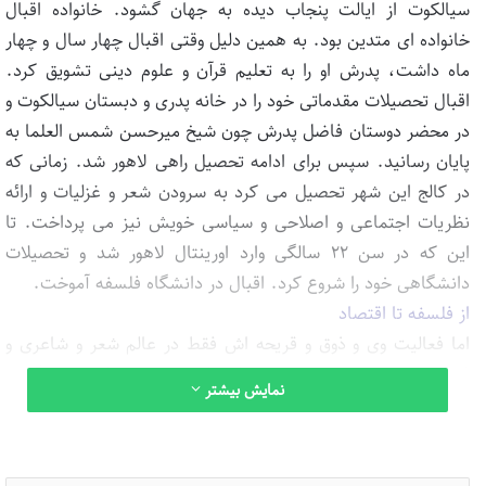
سیالکوت از ایالت پنجاب دیده به جهان گشود. خانواده اقبال
خانواده ای متدین بود. به همین دلیل وقتی اقبال چهار سال و چهار
ماه داشت، پدرش او را به تعلیم قرآن و علوم دینی تشویق کرد.
اقبال تحصیلات مقدماتی خود را در خانه پدری و دبستان سیالکوت و
در محضر دوستان فاضل پدرش چون شیخ میرحسن شمس العلما به
پایان رسانید. سپس برای ادامه تحصیل راهی لاهور شد. زمانی که
در کالج این شهر تحصیل می کرد به سرودن شعر و غزلیات و ارائه
نظریات اجتماعی و اصلاحی و سیاسی خویش نیز می پرداخت. تا
این که در سن ۲۲ سالگی وارد اورینتال لاهور شد و تحصیلات
دانشگاهی خود را شروع کرد. اقبال در دانشگاه فلسفه آموخت.
از فلسفه تا اقتصاد
اما فعالیت وی و ذوق و قریحه اش فقط در عالم شعر و شاعری و
فلسفه محدود نبود بلکه در عالم اقتصاد نیز حرفی برای گفتن
نمایش بیشتر
داشت، تا جائیکه در سال ۱۹۰۱ میلادی کتابی در همین زمینه به
زبان اردو نوشت.
اقبال برای ادامه تحصیلات عالی عازم اروپا شد. او دو رشته فلسفه و