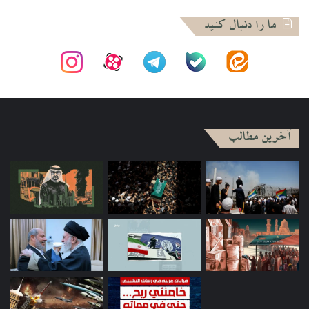
کتاب عمیق و فلسفى علامه اقبال «احیاى فکر دینى در اسلام»
ما را دنبال کنید
است، که در سال ۱۹۳۰ در لاهور به چاپ رسیده و در سال ۱۳۳۶
هجرى شمسى توسط دکتر احمد آرام، به فارسى ترجمه شده است.
آثار منظوم علامه محمد اقبال، به فارسى عبارتند از:
اسرار خودى / رموز بیخودى / پیام شرق / زبور عجم / جاویدنامه /
مسافر / چه باید کرد؟
آثار او به زبان اردو عبارت است از:
آخرین مطالب
بانگ درا / خضر راه / طلوع اسلام / بال جبرئیل / ضرب کلیم / شکوه
/ جواب شکوه / سیر فلک / ارمغان حجاز به فارسى و اردو.
اقبال لاهوری
زندگینامه اقبال لاهوری