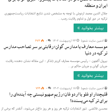
ایران و منطقه
جلال الدین محمد اردوش با توجه به مشخص شدن نتایج انتخابات ریاست‌جمهوری
ترکیه در دور اول و تداوم رقابت رجب…
بیشتر بخوانید »
ادمین سایت شعوبا
۲۳ اردیبهشت ۱۴۰۲
۰
۶۷۳
موسسه معارف یا مدارس گولن؛ رقابتی بر سر تصاحب مدارس
ترکیه در دنیا
بیرول أکجون – رئیس موسسه معارف کریتر (تذکر : این مقاله نشان دهنده رقابت
جریان گولن و جریان حاکم بر…
بیشتر بخوانید »
ادمین سایت شعوبا
۱۸ اردیبهشت ۱۴۰۲
۰
۷۶۹
قلیچدار اوغلو یا اردوغان؛ رژیم صهیونیستی چه آینده‌ای را
برای ترکیه می‌پسندد؟
محسن فائضی تنور انتخابات ترکیه هر روز و هر روز داغ‌تر می‌شود، آنقدر که برخی از