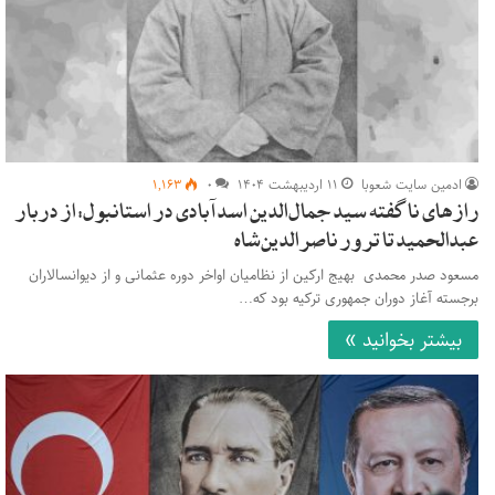
ادمین سایت شعوبا
۱۱ اردیبهشت ۱۴۰۴
۰
۱,۱۶۳
رازهای ناگفته سید جمال‌الدین اسدآبادی در استانبول: از دربار
عبدالحمید تا ترور ناصرالدین‌شاه
مسعود صدر محمدی بهیج ارکین از نظامیان اواخر دوره عثمانی و از دیوانسالاران
برجسته آغاز دوران جمهوری ترکیه بود که…
بیشتر بخوانید »