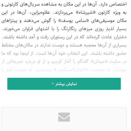
اختصاص دارد. آن‌ها در این مکان به مشاهده سریال‌های کارتونی و
به ویژه کارتون «شیرشاه» می‌پردازند. علاوه‌براین، آن‌ها در این
مکان موسیقی‌های «سامی‌ یوسف» را گوش می‌دهند و پیتزاهای
بسیار لذیذِ روزی میزهای رنگارنگ را با اشتهای فراوان می‌خورند.
دختران عادت کرده‌اند که در این رستوران رفت و آمد داشته باشند.
بسیاری از آن‌ها محجبه هستند و دوست ندارند در مکان‌های مختلط
حضور داشته باشند. این انتخابِ خود آن‌ها است. از اینجا بود که ما
در سایت «میدان» گفتگو را آغاز کردیم و از او درباره تجربه‌اش از
پیوستن به جمعیت «اخوان‌المسلمین» پرسیدیم. او صورت خود را
به پشت بازگرداند، به گونه‌ای که گویی نوار خاطراتش را به عقب
نمایش بیشتر
بازمی‌گرداند. سپس گفت: «من در سال ۲۰۰۹ میلادی به جمعیت
اخوان‌المسلمین پیوستم. در آن هنگام ۲۳ سال داشتم. پیوستن من
به اخوان‌المسلمین زمانی اتفاق افتاد که در یک فضای به شدت
غیردینی زندگی می‌کردم. لذا جمعیت اخوان‌المسلمین را پناهگاهی
امن برای خود دیدم. گرایش من به اخوان‌المسلمین اساسا بر مبنای
یک نیاز عاطفی بود که در آن زمان به شدت به آن احتیاج داشتم».