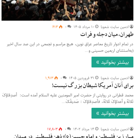
ادمین سایت شعوبا
۱۰ مرداد ۱۴۰۵
۰
۶۱۳
طهران، میان دجله و فرات
در تمام ادوار تاریخ معاصر عراق نوین، هیچ مراسم و تجمعی در این صد سال اخیر
(به‌استثنای اربعین حسینی و…
بیشتر بخوانید »
ادمین سایت شعوبا
۳۱ فروردین ۱۴۰۵
۰
۱,۹۱۳
برای آنان آمریکا شیطان بزرگ نیست!
محمد قطرانی در روایتی از حضرت امیر المومنین علیه السلام آمده است: أصدِقاؤکَ
ثَلاثَهٌ و أعداؤکَ ثَلاثَهٌ، فأصدِقاؤکَ : صَدیقُکَ…
بیشتر بخوانید »
ادمین سایت شعوبا
۱۴ مرداد ۱۴۰۲
۰
۱۷,۸۰۳
مبارزین فلسطین و امام حسین(ع)؛ ذهن فلسطینی در میدان