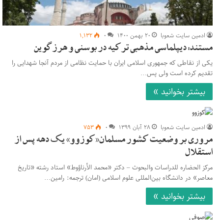
ادمین سایت شعوبا
۲۰ بهمن ۱۴۰۰
۰
۱,۱۳۲
مستند: دیپلماسی مذهبی ترکیه در بوسنی و هرزگوین
یکی از نقاطی که جمهوری اسلامی ایران با حمایت نظامی از مردم آنجا شهدایی را
تقدیم کرده است ولی پس…
بیشتر بخوانید »
ادمین سایت شعوبا
۲۸ آبان ۱۳۹۹
۰
۷۵۳
مروری بر وضعیت کشور مسلمان«کوزوو» یک دهه پس از
استقلال
مرکز الحضاره للدراسات والبحوث – دکتر «محمد الأرناؤوط» استاد رشته «تاریخ
معاصر» در دانشگاه بین‌المللی علوم اسلامی (امان) ترجمه: رامین…
بیشتر بخوانید »