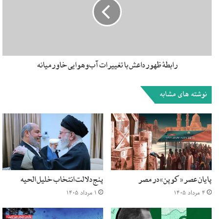
بازگشت به دانشگاه تشویق می‌شوند، اما کودکان و دانشجویان غزه
راهی برای بازگشت سریع به زندگی روزمره ندارند. به لطف
بمباران‌های اسرائیل ده‌ها ساختمان دانشگاهی که توسط سازمان
ملل اداره می‌شدند، از بین رفته‌اند. ویرانی منحصر به مدارس و
دانشگاه‌ها نیست. سال گذشته ۲۱۸هزار پناهنده فلسطینی درست
رابطۀ ظهور داعش با تغییرات آب‌وهوایی خاورمیانه
دوهفته قبل از شروع سال تحصیلی آواره شدند.
نوشته های مشابه
براساس گزارش سازمان ملل، دست‌کم ۳۷۳هزار کودک فلسطینی
محتاج کمک‌های روان‌پزشکی هستند. بر اساس این گزارش،
کودکان علائم استرس مزمن را از خود بروز می‌دهند: شب ادراری،
وابستگی شدید به والدین و کابوس‌های شبانه. تقریباً همۀ
دانشگاه‌های اسرائیل با تقدیرکردن از دانشجویانی که در حمله به
غزه شرکت‌کرده‌اند، درخصوص وضع فعلی مسئول‌اند. منافعی که
دانشگاه‌ها به دانشجویان متجاوز اختصاص می‌دهند تنها منافع
پایان عصر «کوپن» در مصر
پنج دلالت انتخاب خلیل الحیه
عملی نیست. آن‌ها از دانشجویانی که در قتل‌عام نقش داشته‌اند،
۴ مرداد ۱۴۰۵
۱ مرداد ۱۴۰۵
تجلیل و تکریم می‌کنند.