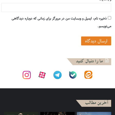
تمامی شاخه‌های مقاومت نیز متلاشی شدند و مجموع این تحولات
موجب شد تا پتانسیل انقلابی در کشور ـــ در یکی از طلایی‌‌ترین
دوران که به سختی مجددا تکرار خواهد شد ـــ از بین برود. بنابراین،
ذخیره نام، ایمیل و وبسایت من در مرورگر برای زمانی که دوباره دیدگاهی
می‌بینیم که خط مشی «ضربه امنیتی» روشی است که از آن زمان
می‌نویسم.
تا به امروز در پایان بخشیدن به فعالیت‌های جنبش‌های مقاومتی
مؤثر و کارساز بوده است.
۲ــ جنبش «اخوان‌المسلمین» به رهبری شهید «حسن البنا» در دهه
۳۰ قرن بیستم شکل گرفت. به محض فرارسیدن دهه ۴۰ بود که
ما را دنبال کنید
جنبش «اخوان‌المسلمین» به ۲ بخش تقسیم شد. یک بخش،
ساختار تبلیغیِ علنی در میان عموم مردم بود و بخش دیگر، ساختار
مخفیانه امنیتی و نظامی تحت عنوان «تشکیلات ویژه» بود. این
جنبش از یک سوی به صورت علنی اقدام به انجام فعالیت‌های
تبلیغی در میان عموم مردم می‌کرد تا آن‌ها را برای اهدافی که در
نظر داشت آماده سازد و از سوی دیگر، تحت عنوان «تشکیلات
آخرین مطالب
ویژه» به جمع‌آوری اطلاعات مورد نیاز و ارائه آموزش‌های نظامی به