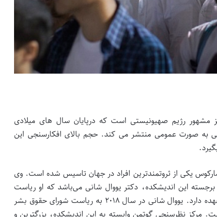
اسی در اسرائیل(IDI) یکی از مراکز مشهور رژیم صهیونیستی است که درپایان سال های میلادی
یلی به صورت عمومی منتشر می کند. حجم بالای افکارسنجی این
گیرد.
رائیل در سال ۱۹۹۱ توسط برنارد مارکوس یکی از ثروتمندترین افراد در جهان تاسیس شده است. وی
رجسته این اندیشکده، دکتر یووال شانی می‌باشد که او ریاست
مرکز امنیت و دموکراسی وابسته به این اندیشکده را بر عهده دارد. یووال شانی در سال ۲۰۱۸ به ریاست شورای حقوق بشر
. مرکز نظرسنجی گوتمن وابسته به این اندیشکده، بزرگترین و