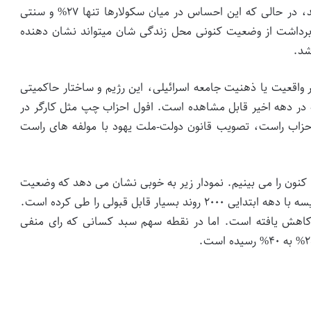
۶۸% حریدی ها وضعیت اسرائیل را خوب یا عالی میدانند، در حالی که این احساس در میان سکولارها تنها ۲۷% و سنتی
ختلاف فاحش برداشت از وضعیت کنونی محل زندگی شان میتواند نشان دهنده
شد.
اقعیت یا ذهنیت جامعه اسرائیلی، این رژیم و ساختار حاکمیتی
ر دهه اخیر قابل مشاهده است. افول احزاب چپ مثل کارگر در
حزاب راست، تصویب قانون دولت-ملت یهود با مولفه های راست
دولی دیگر نگرش به وضعیت اسرائیل از سال ۲۰۰۳ تا کنون را می بینیم. نمودار زیر به خوبی نشان می دهد که وضعیت
رضایت به کمترین میزان از سال ۲۰۱۴ رسیده، اما در مقایسه با دهه ابتدایی ۲۰۰۰ روند بسیار قابل قبولی را طی کرده است.
که سهم ۶۰ درصدی گزینه بد به ۲۲ درصد کاهش یافته است. اما در نقطه سهم سبد کسانی که رای منفی