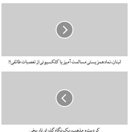
نیز از بدو پیدایش، جاده‌صاف‌کن طاغوت‌ها و قدرت‌های
سیاسی تجاوزگر بوده است.
[۱]
به‌راستی اگر پیوند وهابیت با
قدرت سیاسی آل‌سعود و پشتیبانی استعمار انگلیس و سپس
آمریکا از این «نوکران حلقه‌به‌گوش»
[۲]
خود نبود، آیا عقاید
خشک و انحرافی وهابیت، به‌تنهایی قابلیت مانایی و فراگیری
در بین مسلمانان داشت؟! این حقیقتی است که عالم بصیری
رحمه‌الله‌علیه
همچون امام خمینی
در تنها کتاب کلامی خود –
لبنان، نماد همزیستی مسالمت آمیز یا کلکسیونی از تعصبات طائفی؟!
کشف الأسرار- بارها به آن اشاره کرده و دغدغۀ خود را از
نگاشتن چنین کتابی، نه صرفا پاسخ نظری به شبهات
عقایدی، که خطر مذهب ضالۀ وهابیت و دنبال‌روان آن برای
وحدت و عظمت امت اسلامی بیان می‌کنند.
اگر روزی طواغیت عالم، برای مبارزه با تشکیل حاکمیت الهی
عادلانه، از تقدس خرافی بت‌ها و خدایان دروغین بهره می‌بردند، در
روزگار ما، شعار دروغین «مبارزه با شرک» وهابیت است که در
خدمت عینیت شرک و کفر و استکبار جهانی است؛ به‌فرمودۀ
کردیت و مذهب، یک نگاه گذرای تاریخی