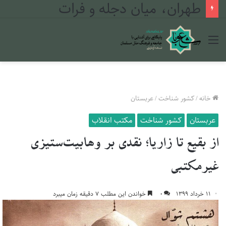
طهران، میان دجله و فرات
منو
خانه
/
کشور شناخت
/
عربستان
عربستان
کشور شناخت
مکتب انقلاب
از بقیع تا زاریا؛ نقدی بر وهابیت‌ستیزی
غیرمکتبی
۱۱ خرداد ۱۳۹۹
۰
خواندن این مطلب ۷ دقیقه زمان میبرد