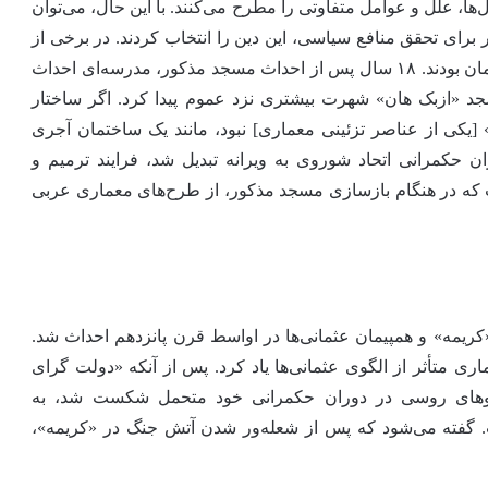
، علل و عوامل متفاوتی را مطرح می‌کنند. با این حال، می‌توان
برای تحقق منافع سیاسی، این دین را انتخاب کردند. در برخی از
موارد، هم‌پیمانان و متحدانِ ترک‌تبارِ رهبرانِ مغول، مسلمان بودند. ۱۸ سال پس از احداث مسجد مذکور، مدرسه‌ای احداث
د «ازبک هان» شهرت بیشتری نزد عموم پیدا کرد. اگر ساختار
کی از عناصر تزئینی معماری] نبود، مانند یک ساختمان آجری
 حکمرانی اتحاد شوروی به ویرانه تبدیل شد، فرایند ترمیم و
لازم به ذکر است که در هنگام بازسازی مسجد مذکور، از طرح‌های معماری عربی
ریمه» و همپیمان عثمانی‌ها در اواسط قرن پانزدهم احداث شد.
اری متأثر از الگوی عثمانی‌ها یاد کرد. پس از آنکه «دولت گرای
روهای روسی در دوران حکمرانی خود متحمل شکست شد، به
فته می‌شود که پس از شعله‌ور شدن آتش جنگ در «کریمه»،