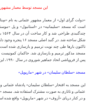
این مسجد توسط معمار مشهور ع
«دولت گرای اول» از معمار مشهور عثمانی به نام «سِن
است که مسجد «سلیمانیه» در «استانبول» و پل «موست
چند
شکل ساخته شد. در گنب
مسجد مذکور ترمیم و بازسازی شد. حاکمان کمونیست اوکر
پس از فروپاشی اتحاد جماهیر شوروی در سال ۱۹۹۰، این مسجد هویت دینیِ اصلی خود را بازیابی کرد.
مسجد «سلطان سلیمان» در شهر «ماریوپل»
این مسجد به افتخار «سلطان سلیمان» پادشاه عثمانی
عثمانی و تاتاری به صورت مشترک استفاده شد. مسجد «سل
و در کنار دریای «آزوف» در شهر «ماریوپل» واقع شده ا