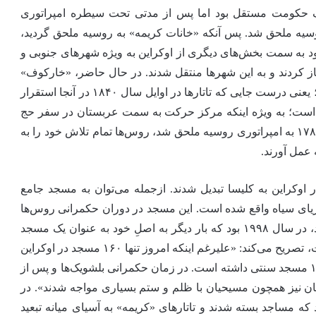
یک حکومت مستقل بود اما پس از مدتی تحت سیطره امپراتوری
یه ملحق شد. پس آنکه «خانات کریمه» به روسیه ملحق گردید،
به سمت بخش‌های دیگری از اوکراین به ویژه شهرهای جنوبی و
 کردند و به این شهرها منتقل شدند. در حال حاضر، «خارکوف»
مرکز جنگِ امروز روسیه علیه اوکراین محسوب می‌شود؛ یعنی درست جایی که تاتارها در اوایل سال ۱۸۴۰ در آنجا استقرار
ار است؛ به ویژه اینکه مرکز حرکت به سمت عربستان در سفر حج
نیز بوده است. با این‌حال، پس از آنکه این شهر در سال ۱۷۸۳ به امپراتوری روسیه ملحق شد، روس‌ها تمام تلاش خود را به
ه عمل آورند.
ر اوکراین به کلیسا تبدیل شدند. ازجمله می‌توان به مسجد جامع
ریای سیاه واقع شده است. این مسجد در دوران حکمرانی روس‌ها
برای مدتی به یک کلیسای کاتولیک تبدیل شد. با این وجود، در سال ۱۹۹۸ بود که بار دیگر به اصلِ خود به عنوان یک مسجد
بازگردانده شد. «نیکول نور کانکال» که یک مورخ هنر است، تصریح می‌کند: «علیرغم اینکه امروز تنها ۱۶۰ مسجد در اوکراین
به چشم می‌خورد، اما باید گفت که این کشور پیشتر ۱۴۷۴ مسجد سنتی داشته است. در زمان حکمرانی بلشویک‌ها و پس از
ن و پیروان دیگر ادیان نیز همچون مسیحیان با ظلم و ستم بسیاری مواجه شدند». در
ه مساجد بسته شدند و تاتارهای «کریمه» به آسیای میانه تبعید