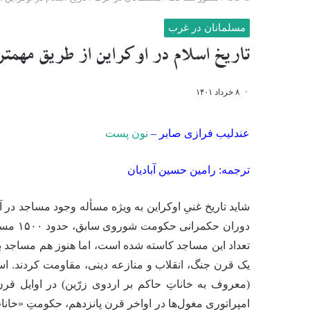
مسلمانان در غرب
تاریخ اسلام در اوکراین از طریق مهمت
۸ خرداد ۱۴۰۱
عندلیب فرازی صابر –
نون پست
ترجمه: رامین حسین آبادیان
شاید تاریخ غنیِ اوکراین به ویژه مسأله وجود مساجد در 
دوران 
تعداد این مساجد کاسته شده است، اما هنوز هم مساجد برج
یک قرن جنگ، انقلاب و منازعه دینی، مقاومت کردند. اس
(معروف به خاناتِ حاکم بر اردوی زرّین) در اوایل قرن
امپراتوری مغول‌ها در اواخر قرن پانزدهم، حکومتِ «خانات 