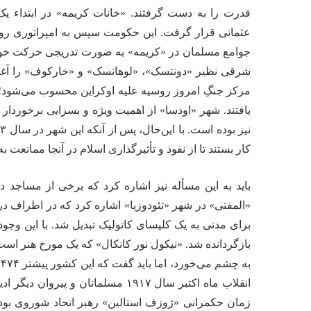
قدرت را به دست گرفتند. «خانات کریمه» در ابتداء 
عثمانی قرار گرفت. این حکومت سپس به امپراتوری روس
جوامع مسلمان در «کریمه» به صورت تدریجی حرکت خود 
شرقی نظیر «دونتسک»، «لوهانسک» و «خارکوف» را آغاز
یافتند. شهر «اودسا» از اهمیت ویژه‌ و بسزایی برخورد
کار بستند تا از نفوذ و تأثیرگذاری اسلام در آنجا ممانعت ب
باید به این مسأله نیز اشاره کرد که برخی از مساجد د
«المفتی» در شهر «تئودوزیا» اشاره کرد که در اطراف د
انقلاب ماه اکتبر سال ۱۹۱۷ مسلمانا
زمان حکمرانی «ژوزف استالین» رهبر اتحاد شوروی بود ک