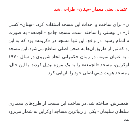
ثمانی یعنی معمار «سِنان» طراحی شد
ان» برای ساخت و احداث این مسجد استفاده کرد. «سِنان» کسی
ار» در بوسنی را ساخته است. مسجد جامع «الجمعه» به صورت
گنبدی طراحی شد و کار ساخت آن در سال ۱۵۶۴ به اتمام رسید. در واقع، این تنها مسجد در «کریمه» بود که به این
د اصلی مسجد ۱۶ پنجره وجود دارد که نور از طریق آن‌ها به صحن اصلی ساطع می‌شود. این مسجد
تاکنون بارها طی چند نوبت ترمیم و بازسازی شده است. به عنوان نمونه، در زمان حکمرانی اتحاد شوروی در سال ۱۹۷۰
این، مسجد «الجمعه» را به یک موزه تبدیل کردند. با این حال،
 و همسرش، ساخته شد. در ساخت این مسجد از طرح‌های معماری
طان سلیمان» یکی از زیباترین مساجد اوکراین به شمار می‌رود
ست.