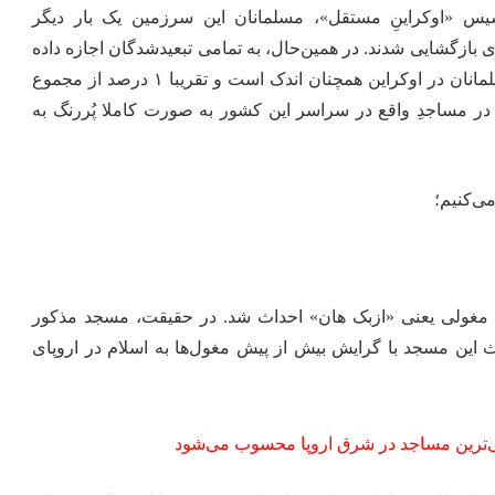
یس «اوکراینِ مستقل»، مسلمانان این سرزمین یک بار دیگر
سربرآوردند و پس از آن، مساجد در آنجا یکی پس از دیگری بازگشایی شدند. در همین‎‌حال، به تمامی تبعیدشدگان اجازه داده
شد تا به سرزمین خود بازگردند. با وجود اینکه شمار مسلمانان در اوکراین همچنان اندک است و تقریبا ۱ درصد از مجموع
ن در مساجدِ واقع در سراسر این کشور به صورت کاملا پُررنگ به
ی‌کنیم؛
کمرانی فرمانده مغولی یعنی «ازبک هان» احداث شد. در حقیقت، مسجد مذکور
 این مسجد با گرایش بیش از پیش مغول‌ها به اسلام در اروپای
ی‌ترین مساجد در شرق اروپا محسوب می‌شود