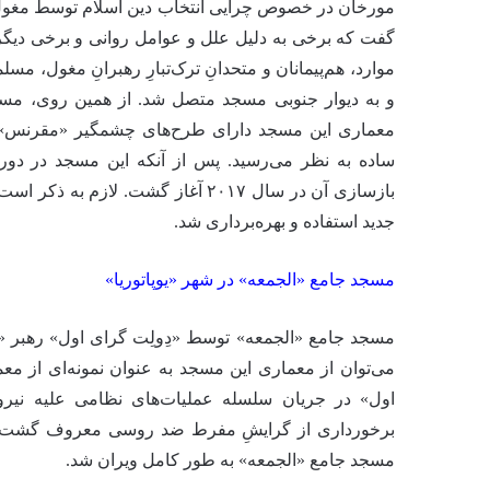
مورخان در خصوص چرایی انتخاب دین اسلام توسط مغول‌ها
گفت که برخی به دلیل علل و عوامل روانی و برخی دیگر 
و به دیوار جنوبی مسجد متصل شد. از همین روی، مسج
معماری این مسجد دارای طرح‌های چشمگیر «مقرنس» [ی
ساده به نظر می‌رسید. پس از آنکه این مسجد در دوران
بازسازی آن در سال ۲۰۱۷ آغاز گشت. 
جدید استفاده و بهره‌برداری شد.
مسجد جامع «الجمعه» در شهر «یوپاتوریا»
مسجد جامع «الجمعه» توسط «دِولِت گرای اول» رهبر «ک
می‌توان از معماری این مسجد به عنوان نمونه‌ای از معم
اول» در جریان سلسله عملیات‌های نظامی علیه نی
برخورداری از گرایشِ مفرط ضد روسی معروف گشت. گ
مسجد جامع «الجمعه» به طور کامل ویران شد.​