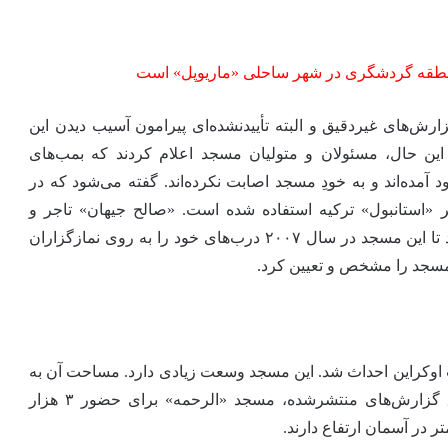
طقه گردشگری در شهر ساحلی «ماریوپل» است
ش‌های غیردقیق و البته تأییدنشده‌ای پیرامون آسیب دیدن این
این حال، مسئولان و متولیان مسجد اعلام کردند که بمب‌های
مانِ مسجد فرود آمده‌اند و به خودِ مسجد اصابت نکرده‌اند. گفته می‌شود که در
«استانبول» ترکیه استفاده شده است. «صالح جیهان» تاجر و
سرمایه‌گذار ترکیه‌ای با حمایت‌های مالی خود موجب شد تا این مسجد در سال ۲۰۰۷ درب‌های خود را به روی نمازگزاران
 مسجد را مشخص و تعیین کرد.
شهر «کی‌یف» پایتخت اوکراین احداث شد. این مسجد وسعت زیادی دارد. مساحت آن به
۳۲۰۰ متر مربع می‌رسد و دارای ۳ صحن است. طبق گزارش‌های منتشرشده، مسجد «الرحمه» برای حضور ۳ هزار