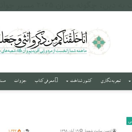
له و فرات
تجربه نگاری
کشور شناخت
معرفی کتاب
جزوات
مست
ی
ادمین سایت شعوبا
۱۹ آبان ۱۳۹۸
۰
۱,۳۶۲