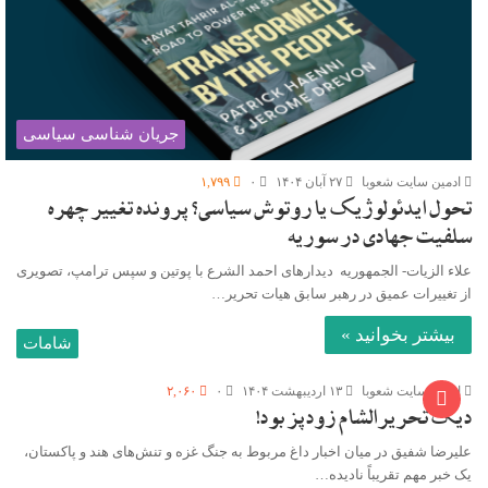
جریان شناسی سیاسی
ادمین سایت شعوبا
۲۷ آبان ۱۴۰۴
۰
۱,۷۹۹
تحول ایدئولوژیک یا روتوش سیاسی؟ پرونده تغییر چهره
سلفیت جهادی در سوریه
علاء الزیات- الجمهوریه دیدارهای احمد الشرع با پوتین و سپس ترامپ، تصویری
از تغییرات عمیق در رهبر سابق هیات تحریر…
بیشتر بخوانید »
شامات
ادمین سایت شعوبا
۱۳ اردیبهشت ۱۴۰۴
۰
۲,۰۶۰
دیگ تحریرالشام زودپز بود!
علیرضا شفیق در میان اخبار داغ مربوط به جنگ غزه و تنش‌های هند و پاکستان،
یک خبر مهم تقریباً نادیده…