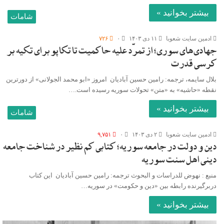
بیشتر بخوانید »
شامات
ادمین سایت شعوبا
۱۱ دی ۱۴۰۳
۰
۷۲۶
جهادی‌های سوری؛ از تمرّد علیه حاکمیت تا تکاپو برای تکیه بر
کرسی قدرت
بلال سایمه، ترجمه: رامین حسین آبادیان امروز «ابو محمد الجولانی» از دورترین
نقطه «حاشیه» به «متن» تحولات سوریه رسیده است.…
بیشتر بخوانید »
شامات
ادمین سایت شعوبا
۲ دی ۱۴۰۳
۰
۹,۷۵۱
دین و دولت در جامعه سوریه؛ کتابی کم نظیر در شناخت جامعه
دینی اهل سنت سوریه
منبع : نهوض للدراسات و البحوث ترجمه: رامین حسین آبادیان این کتاب
دربرگیرنده رابطه بین «دین و حکومت» در سوریه…
بیشتر بخوانید »