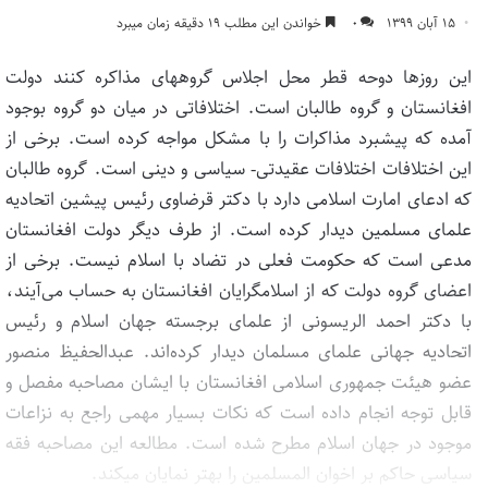
۱۵ آبان ۱۳۹۹
۰
خواندن این مطلب ۱۹ دقیقه زمان میبرد
این روزها دوحه قطر محل اجلاس گروههای مذاکره کنند دولت
افغانستان و گروه طالبان است. اختلافاتی در میان دو گروه بوجود
آمده که پیشبرد مذاکرات را با مشکل مواجه کرده است. برخی از
این اختلافات اختلافات عقیدتی- سیاسی و دینی است. گروه طالبان
که ادعای امارت اسلامی دارد با دکتر قرضاوی رئیس پیشین اتحادیه
علمای مسلمین دیدار کرده است. از طرف دیگر دولت افغانستان
مدعی است که حکومت فعلی در تضاد با اسلام نیست. برخی از
اعضای گروه دولت که از اسلامگرایان افغانستان به حساب می‌آیند،
با دکتر احمد الریسونی از علمای برجسته جهان اسلام و رئیس
اتحادیه جهانی علمای مسلمان دیدار کرده‌اند. عبدالحفیظ منصور
عضو هیئت جمهوری اسلامی افغانستان با ایشان مصاحبه مفصل و
قابل توجه انجام داده است که نکات بسیار مهمی راجع به نزاعات
موجود در جهان اسلام مطرح شده است. مطالعه این مصاحبه فقه
سیاسی حاکم بر اخوان المسلمین را بهتر نمایان میکند.