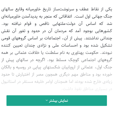
یکی از نقاط عطف و سرنوشت‌ساز تاریخ خاورمیانه وقایع سالهای
جنگ جهانی اول است. اتفاقاتی که منجر به پدیدآمدن خاورمیانه‌ای
شد که اساس آن دولت-ملتهایی ناقص و قوام نیافته بود.
کشورهایی بوجود آمد که مردمان آن در حدود و ثغور آن نقش
چندانی نداشتند. پیش از آن، اجتماعات بر اساس گروههای قومی
تشکیل شده بود و احساسات ملی و نژادی چندان تعیین کننده
نبودند. حکومت پهناوری به نام سلطنت یا خلافت عثمانی بر همه
گروههای اجتماعی کوچک مسلط بود. اگرچه در سالهای پیش از
جنگ اول، عثمانی از اروپاییان شکستهای پیاپی در روسیه و بالکان
خورده بود و مناطق مهم دیگری همچون مصر از اختیارش تا حدود
زیادی خارج شده بودند اما همچنان اوامر خلیفه مستقر در استانبول
در بسیاری مناطق نفوذ داشت.
نمایش بیشتر
دیوید فرامکین مورخ و حقوقدان آمریکایی بعد از حدود یک دهه
تحقیق در میان مدارک و مستندات جنگی در آرشیوهای کشورهای