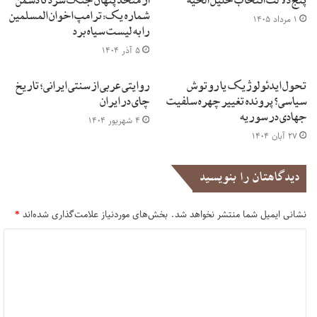
پنج دلالت انتخاب خلیل الحیه
از متحد پنهان جنگ سرد تا دشمن
آنها بخش مهمی از تجهیزات نظامی دولتی را به پنجشیر برده اند و
شماره یک: ترامپ اخوان المسلمین
۱ مرداد ۱۴۰۵
دارند از آنها استفاده می کنند. توقع آنها خیلی بیش از اندازه ای
را به لیست سیاه برد
هست که دارند. من نگاه خوبی به آنها ندارم… سوال و جواب ها
۵ آذر ۱۴۰۴
تمام شد و ایشان رفت به کابین خلبان و تا آخر پرواز برنگشت. من
تحول ایدئولوژیک یا روتوش
روایتی عربی از سنتی ایرانی؛ تاریخ
توان راستی آزمایی کامل سخنان او را نداشتم ولی از باب گفت و
سیاسی؟ پرونده تغییر چهره سلفیت
چای در ایران
شنود مفید دانستم.
جهادی در سوریه
۴ شهریور ۱۴۰۴
۲۷ آبان ۱۴۰۴
طالبان
علیرضا کمیلی
دیدگاهتان را بنویسید
نشانی ایمیل شما منتشر نخواهد شد.
بخش‌های موردنیاز علامت‌گذاری شده‌اند
*
د
ی
د
گ