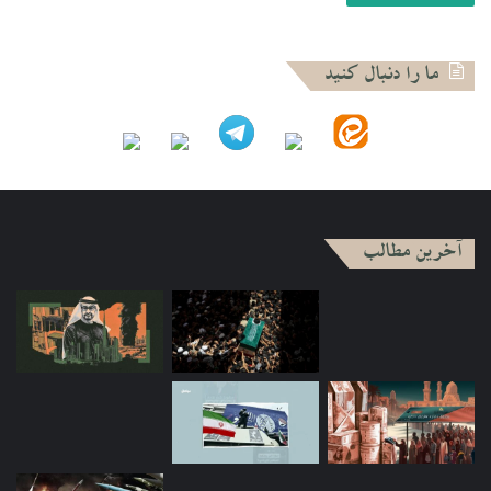
استعفاء شد. که این خود نشان از تاثیر خواست مردم بر فرایند
سیاسی عراق است فارغ از اینکه این خواسته با آگاهی سیاسی
است یا خیر. بعد از انتخابات پارلمان، نخست‌وزیر بر اساس ائتلاف
ما را دنبال کنید
احزاب شیعه از بین شیعیان (چون بیش از ۶۰ درصد عراق شیعه
هستند)، رئیس جمهور بر اساس یک توافق نانوشته از بین کردهاو
رئیس مجلس هم به همان شیوه از بین اهل سنت انتخاب می‌شود.
در وزارت خانه‌ها ۲ تا ۴ وزیر سهم کردها بوده که تاکنون وزیر خارجه
عضو ثابت سهمیه کردها بوده است.
آخرین مطالب
با توجه به نقش پررنگ پارلمان و به تبع آن احزاب در صحنه سیاسی
عراق، اپوزیسیون از جایگاهی در این کشور برخوردار است؟
در عراق یک ویژگی ثابت بخصوص بعد از ۲۰۰۳ این بود که
اپوزیسیون در این کشور وجود نداشت. علت آن این بود که همه
احزاب در قدرت سهیم بودند تقریبا مشابه لبنان. یعنی بر اساس
اینکه هر حزب چه تعداد از کرسی‌های پارلمان را تصاحب کند، بر