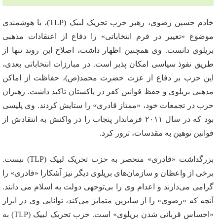
خادم حسین رضوی، رهبر حزب تحریک لبیک (TLP)، با هوشمندی
موضوع «تغییر در فرم انتخاباتی» را دفاع از اعتقادات مذهبی
بریلوی دانست. وی همچنین اظهار داشت، اصلاح این روند تنها از
طریق نفوذ سیاسی امکان پذیر است. در مبارزات انتخاباتی بعدی،
این حزب بر دفاع از عزت حضرت محمد(ص)، حفاظت از اماکن
مذهبی بریلوی و حفظ قوانین کفر در پاکستان تاکید داشت. رهبران
حزب در تجمعات خود، «ممتاز قادری» را ستایش کردند. وی پلیسی
بود که در سال ۲۰۱۱ فرماندار پنجاب را در واکنش به انتقادش از
قوانین توهین به مقدسات، ترور کرد.
بزرگداشت «قادری» منحصر به حزب تحریک لبیک (TLP) نیست.
برخی از واعظان و سازمان‌های بریلوی دیگر نیز آشکارا «قادری» را
گرامی می‌دارند و اعدام وی را بی‌توجهی دولت به اسلام می دانند.
آنچه که «رضوی» را از سایرین متمایز می‌کند، توانایی وی در ابراز
«احساس قربانی شدن بریلوی» است. حزب تحریک لبیک (TLP) به