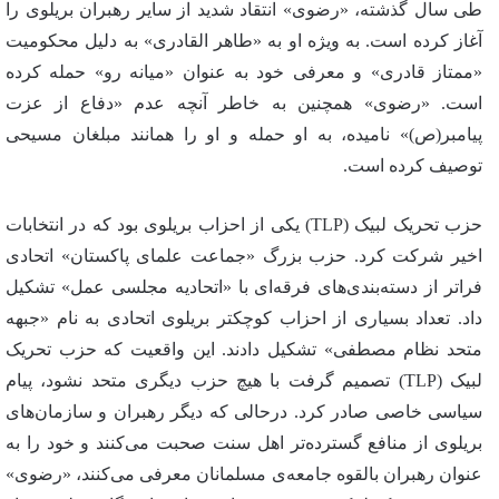
طی سال گذشته، «رضوی» انتقاد شدید از سایر رهبران بریلوی را
آغاز کرده است. به ویژه او به «طاهر القادری» به دلیل محکومیت
«ممتاز قادری» و معرفی خود به عنوان «میانه رو» حمله کرده
است. «رضوی» همچنین به خاطر آنچه عدم «دفاع از عزت
پیامبر(ص)» نامیده، به او حمله و او را همانند مبلغان مسیحی
توصیف کرده است.
حزب تحریک لبیک (TLP) یکی از احزاب بریلوی بود که در انتخابات
اخیر شرکت کرد. حزب بزرگ «جماعت علمای پاکستان» اتحادی
فراتر از دسته‌بندی‌های فرقه‌ای با «اتحادیه مجلسی عمل» تشکیل
داد. تعداد بسیاری از احزاب کوچکتر بریلوی اتحادی به نام «جبهه
متحد نظام مصطفی» تشکیل دادند. این واقعیت که حزب تحریک
لبیک (TLP) تصمیم گرفت با هیچ حزب دیگری متحد نشود، پیام
سیاسی خاصی صادر کرد. درحالی که دیگر رهبران و سازمان‌های
بریلوی از منافع گسترده‌تر اهل سنت صحبت می‌کنند و خود را به
عنوان رهبران بالقوه جامعه‌ی مسلمانان معرفی می‌کنند، «رضوی»