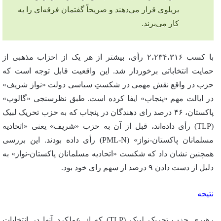
بریلوی قرار می‌دهند و صریحاً گفتمان فرقه‌ای را به
کار می‌برند.
با کسب ۲،۲۳۴،۳۱۶ رأی، بیشتر از هر یک از احزاب مذهبی از
حمایت انتخاباتی برخوردار شد. این واقعیت قابل توجه است که
حزب در واقع نقش مهمی در شکستِ سیاسی دولت «نواز شریف»
در ایالت مهم «پنجاب» ایفا کرده است. طبق نظرسنجی «گالوپ»
پاکستان، ۴۶ درصد رای دهندگان در پنجاب که به حزب تحریک لبیک
(TLP) رأی داده‌اند، قبل از آن به حزب «شریف» یعنی «اتحادیه
مسلمانان پاکستان-نواز» (PML-N) رأی داده بودند. این بررسی
همچنین نشان داد که شکست «اتحادیه مسلمانان پاکستان-نواز» به
دلیل از دست دادن ۹ درصد از سهم رای خود بود.
نتیجه
رهبری حزب تحریک لبیک (TLP) که از عملکرد آنها در انتخابات