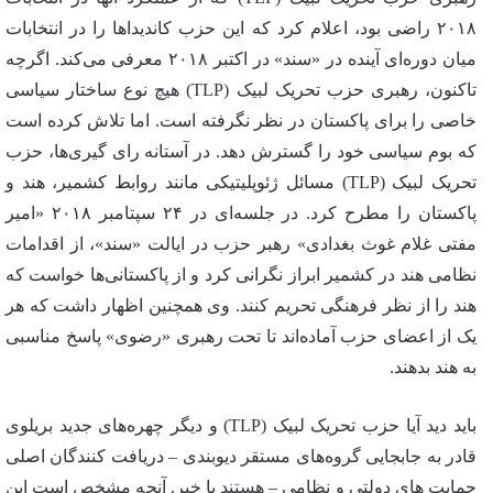
۲۰۱۸ راضی بود، اعلام کرد که این حزب کاندیداها را در انتخابات
میان دوره‌ای آینده در «سند» در اکتبر ۲۰۱۸ معرفی می‌کند. اگرچه
تاکنون، رهبری حزب تحریک لبیک (TLP) هیچ نوع ساختار سیاسی
خاصی را برای پاکستان در نظر نگرفته است. اما تلاش کرده است
که بوم سیاسی خود را گسترش دهد. در آستانه رای گیری‌ها، حزب
تحریک لبیک (TLP) مسائل ژئوپلیتیکی مانند روابط کشمیر، هند و
پاکستان را مطرح کرد. در جلسه‌ای در ۲۴ سپتامبر ۲۰۱۸ «امیر
مفتی غلام غوث بغدادی» رهبر حزب در ایالت «سند»، از اقدامات
نظامی هند در کشمیر ابراز نگرانی کرد و از پاکستانی‌ها خواست که
هند را از نظر فرهنگی تحریم کنند. وی همچنین اظهار داشت که هر
یک از اعضای حزب آماده‌اند تا تحت رهبری «رضوی» پاسخ مناسبی
به هند بدهند.
باید دید آیا حزب تحریک لبیک (TLP) و دیگر چهره‌های جدید بریلوی
قادر به جابجایی گروه‌های مستقر دیوبندی – دریافت کنندگان اصلی
حمایت های دولتی و نظامی – هستند یا خیر. آنچه مشخص است این