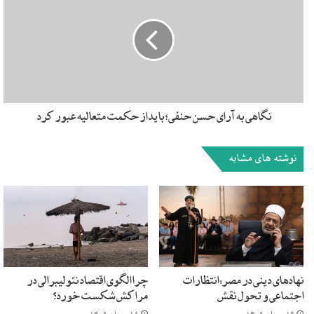
نمی‌کند.
برنامه‌ی درسی رسمی کشور تمایلی ندارد که بر
تفاوت‌های موجود در فرقه ها تمرکز کند. زیرا این
کشور طی سال‌های گذشته شاهد برخی موج‌های
خشونت‌بار فرقه‌ای بوده است.
نگاهی به آرای حسن حنفی؛ باید از حکمت متعالیه عبور کرد
نوشته های مشابه
براساس اولین قانون اساسی مصوب سال ۱۹۵۶، نام این کشور با
تأکید بر هویت اسلامی آن، «جمهوری اسلامی پاکستان» شد. با
این حال، فقط در قانون اساسی سال ۱۹۷۳ (ماده ۲) بود که اسلام
به عنوان دین رسمی اعلام شد. قانون اساسی ۱۹۷۳ همچنین
توصیه کرد که باید گام‌هایی برداشته شود تا مسلمانان پاکستانی
بتوانند طبق اصول اسلام (قرآن و سنت)، زندگی کنند. برای همین
امر «مطالعات اسلامی» برای همه‌ دانش آموزان مسلمان در مدارس
نهادهای دینی در مصر: انتظارات
چرا الگوی اقتصاد نئولیبرالی در
اجتماعی و تحول نقش
مراکش شکست خورد؟
با هدف توانایی آنان در یادگیری و به کارگیری اصول اسلامی در