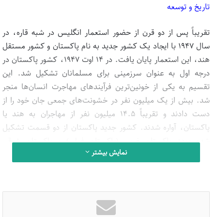
تاریخ و توسعه
تقریباً پس از دو قرن از حضور استعمار انگلیس در شبه قاره، در
سال ۱۹۴۷ با ایجاد یک کشور جدید به نام پاکستان و کشور مستقل
هند، این استعمار پایان یافت. در ۱۴ اوت ۱۹۴۷، کشور پاکستان در
درجه اول به عنوان سرزمینی برای مسلمانان تشکیل شد. این
تقسیم به یکی از خونین‌ترین فرآیندهای مهاجرت انسان‌ها منجر
شد. بیش از یک میلیون نفر در خشونت‌های جمعی جان خود را از
دست دادند و تقریباً ۱۴.۵ میلیون نفر از مهاجران به هند یا
پاکستان، آواره شدند. کشور جدید پاکستان از دو قسمت تشکیل
شده بود: پاکستان غربی (پاکستان فعلی) و پاکستان شرقی
نمایش بیشتر
(بنگلادش کنونی). پاکستان شرقی و غربی فاصله‌ای معادل سرزمین
هند به اندازه ۱۶۰۰ کیلومتر داشتند و هیچ مسیر زمینی برای اتصال
دو بخش نبود. پس از چندین سال ناآرامی نهایتا در سال ۱۹۷۱
پاکستان شرقی به کشور مستقل بنگلادش تبدیل شد.