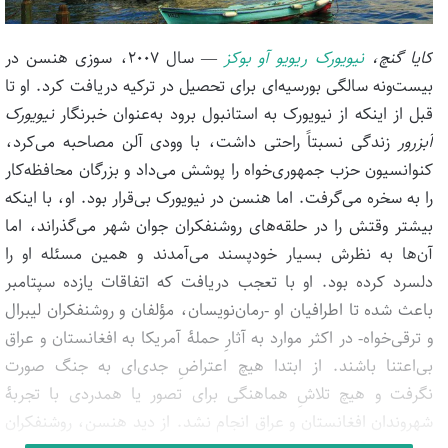
کایا گنچ،
نیویورک ریویو آو بوکز
— سال ۲۰۰۷، سوزی هنسن در
بیست‌ونه سالگی بورسیه‌ای برای تحصیل در ترکیه دریافت کرد. او تا
قبل از اینکه از نیویورک به استانبول برود به‌عنوان خبرنگار
نیویورک
آبزرور
زندگی نسبتاً راحتی داشت، با وودی آلن مصاحبه می‌کرد،
کنوانسیون حزب جمهوری‌خواه را پوشش می‌داد و بزرگان محافظه‌کار
را به سخره می‌گرفت. اما هنسن در نیویورک بی‌قرار بود. او، با اینکه
بیشتر وقتش را در حلقه‌های روشنفکران جوان شهر می‌گذراند، اما
آن‌ها به نظرش بسیار خودپسند می‌آمدند و همین مسئله او را
دلسرد کرده بود. او با تعجب دریافت که اتفاقات یازده سپتامبر
باعث شده تا اطرافیان او -رمان‌نویسان، مؤلفان و روشنفکران لیبرال
و ترقی‌خواه- در اکثر موارد به آثارِ حملۀ آمریکا به افغانستان و عراق
بی‌اعتنا باشند. از ابتدا هیچ اعتراضِ جدی‌ای به جنگ صورت
نگرفت و هیچ تلاشِ هماهنگی برای تصور یا همدردی با تجربۀ
شهروندان افغانستان و عراق انجام نشد. از دید هنسن، روشنفکران