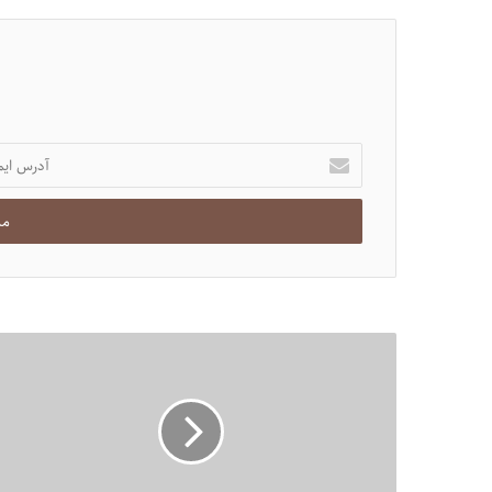
آدرس
ایمیل
خود
را
وارد
کنید