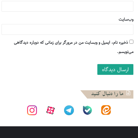
نیستند. کمتر کسی در لبنان به پزشک مراجعه می­کند چون مراجعه
به پزشک یعنی ۲۰۰ دلار خرج!
وب‌سایت
حزب الله یکسال است که مبارزه با فساد اداری را شروع کرده اما
مشخص است که این سخت ترین مبارزه است. چون در مواجهه با
ذخیره نام، ایمیل و وبسایت من در مرورگر برای زمانی که دوباره دیدگاهی
رژیم صهیونیستی دشمن مشخص است اما در مبارزه با فساد
می‌نویسم.
گاهی همپیمان شما دارای پرونده فساد اقتصادی است.
وی درباره نقش نیروهای خارجی در اعتراضات اخیر گفت: مطالبات
اجتماعی را چه نیروهای بین المللی راه انداخته باشند چه آن نیرو­
های بین المللی بخواهند از این مطالبات موج سواری کنند در نتیجه
خیلی فرق نمی­کند! الان پیشنهاد و اصرار آمریکا این است که سعد
ما را دنبال کنید
حریری یک دولت تکنوکرات تشکیل دهد یعنی هیچ حزب سیاسی
لبنانی در کابینه نیرو نداشته باشد و این مقدمه حذف حزب الله از
صحنه سیاسی کشور است و حزب الله این را می­داند. حزب الله بعد
ازپیروزی های میدانی و سیاسی اش، در جایگاهی است که هر چیز
اگر بخواهد میتواند جلوی هر تصمیمی را بگیرد. قبلا تعادل بین