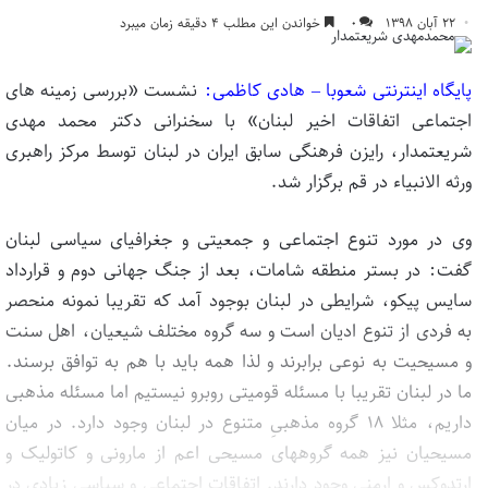
۲۲ آبان ۱۳۹۸
۰
خواندن این مطلب ۴ دقیقه زمان میبرد
پایگاه اینترنتی شعوبا – هادی کاظمی:
نشست «بررسی زمینه­ های
اجتماعی اتفاقات اخیر لبنان» با سخنرانی دکتر محمد مهدی
شریعتمدار، رایزن فرهنگی سابق ایران در لبنان توسط مرکز راهبری
ورثه الانبیاء در قم برگزار شد.
وی در مورد تنوع اجتماعی و جمعیتی و جغرافیای سیاسی لبنان
گفت: در بستر منطقه شامات، بعد از جنگ جهانی دوم و قرارداد
سایس پیکو، شرایطی در لبنان بوجود آمد که تقریبا نمونه منحصر
به فردی از تنوع ادیان است و سه گروه مختلف شیعیان، اهل سنت
و مسیحیت به نوعی برابرند و لذا همه باید با هم به توافق برسند.
ما در لبنان تقریبا با مسئله قومیتی روبرو نیستیم اما مسئله مذهبی
داریم، مثلا ۱۸ گروه مذهبیِ متنوع در لبنان وجود دارد. در میان
مسیحیان نیز همه گروه­های مسیحی اعم از مارونی و کاتولیک و
ارتدوکس و ارمنی وجود دارند. اتفاقات اجتماعی و سیاسی زیادی در