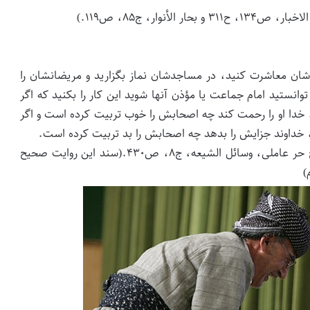
وار، ج۸۵، ص۱۱۹.)
ودشان معاشرت کنید، در مساجدشان نماز بگزارید و مریضانشان را
انستید امام جماعت یا مؤذن آنها شوید این کار را بکنید که اگر
خدا او را رحمت کند چه اصحابش را خوب تربیت کرده است و اگر
د، خداوند جزایش را بدهد چه اصحابش را بد تربیت کرده است.
( شیخ صدوق، من لا یحضره الفقیه، ج۱، ص۳۸۳ و شیخ حر عاملی، وسائل الشیعه، ج۸، ص۴۳۰.(سند این روایت صحیح
)