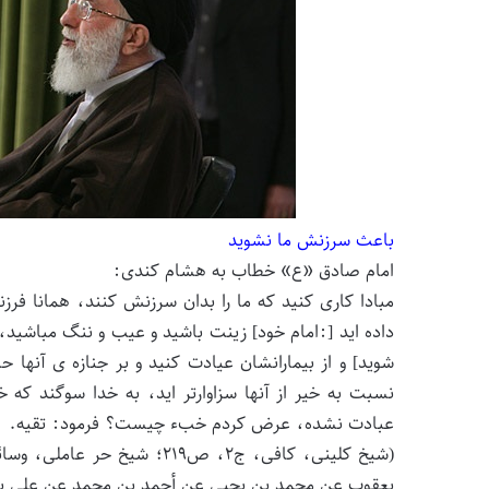
باعث سرزنش ما نشوید
امام صادق «ع» خطاب به هشام کندی:
مبادا کارى کنید که ما را بدان سرزنش کنند، همانا فرز
داده اید [:امام خود] زینت باشید و عیب و ننگ مباشید، 
شوید] و از بیمارانشان عیادت کنید و بر جنازه ی آنها 
نسبت به خیر از آنها سزاوارتر اید، به خدا سوگند که 
عبادت نشده، عرض کردم خبء چیست؟ فرمود: تقیه.
یعقوب‏ عن محمد بن یحیى عن أحمد بن محمد عن علی بن