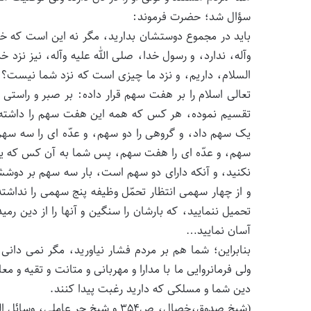
سؤال شد؛ حضرت فرموند:
باید در مجموع دوستشان بدارید، مگر نه این است که خدا
وآله، ندارد، و رسول خدا، صلی الله علیه وآله، نیز نزد خ
السلام، داریم، و نزد ما چیزی است که نزد شما نیست؟ 
تعالى اسلام را بر هفت سهم قرار داده: بر صبر و راستى 
تقسیم نموده، هر کس که همه این هفت سهم را داشته ب
یک سهم داد، و گروهى را دو سهم، و عدّه اى را سه سهم
سهم، و عدّه اى را هفت سهم، پس شما به آن کس که یک 
نکنید، و آنکه داراى دو سهم است، بار سه سهم بر دوشش
و از چهار سهمى انتظار تحمّل وظیفه پنج سهمى را ن
تحمیل ننمایید، که بارشان را سنگین و آنها را از دین رمیده 
آسان نمایید…
بنابراین؛ شما هم بر مردم فشار نیاورید، مگر نمى دانى
ولى فرمانروایى ما با مدارا و مهربانى و متانت و تقیه 
دین شما و مسلکى که دارید رغبت پیدا کنند.
(شیخ صدوق،خصال، ص۳۵۴ و شیخ حر عاملی، وسائل الشیعه، ج۱۶، ص۱۶۴.)