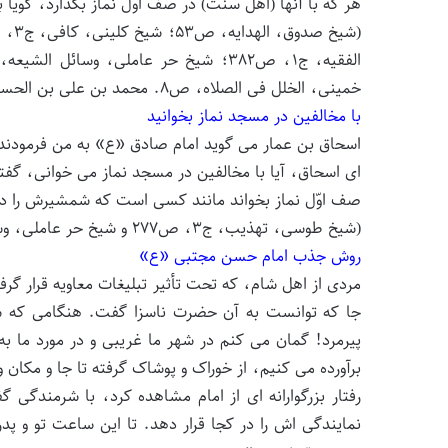
هر که با آنها (اهل سنت) در صف اوّل نماز بگذارد، گویا 
خمینی، الخلل فی الصلاه، ص۸. محمد بن علی بن الحسین بإسناده عن حماد بن عثمان‏)
با مخالفین در مسجد نماز بخوانید
اسحاق بن عمار می گوید امام صادق «ع» به من فرمودند
ای اسحاق، آیا با مخالفین در مسجد نماز می خوانی، گفتم: 
صف اوّل نماز بخواند مانند کسی است که شمشیرش را در
(شیخ طوسی، تهذیب، ج۳، ص۲۷۷ و شیخ حر عاملی، وسائل الشیعه، ج۸، ص۳۰۱ )
روش جذب امام حسن مجتبی «ع»
مردى از اهل شام، که تحت تأثیر تبلیغات معاویه قرار گرفت
جا که توانست به آن حضرت ناسزا گفت. هنگامى که سا
پیرمرد! گمان مى کنم در شهر ما غریبى و در مورد ما به 
برآورده مى کنیم، از خوراک و پوشاک گرفته تا جا و مکان
رفتار بزرگوارانه اى از امام مشاهده کرد، با شرمندگى
نمایندگى اش را در کجا قرار دهد. تا این ساعت تو و پ