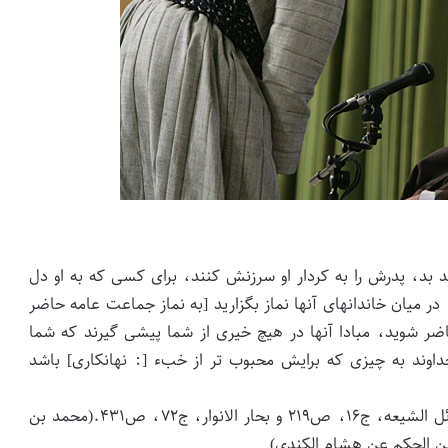
ند بد، پدرش را به کردار او سرزنش کنند، براى کسی که به او دل
در میان خاندانهای آنها نماز بگزارید [به نماز جماعت عامه حاضر
حاضر شوید، مبادا آنها در هیچ خیرى از شما پیشى گیرند که شما
خداوند به چیزی که برایش محبوب تر از خبء [: نهانکاری] باشد
(شیخ کلینی، کافی، ج۲، ص۲۱۹؛ شیخ حر عاملی، وسائل الشیعه، ج۱۶، ص۲۱۹ و بحار الانوار، ج۷۲، ص۴۳۱.(محمد بن
 الحکم عن هشام الکندی‏)