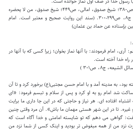
با رسول خدا در صف اوّل نماز خوانده است.
(شیخ صدوق، الهدایه، ص۵۳؛ شیخ کلینی، کافی، ج۳، ص۳۸۰؛ شیخ صدوق، امالی، ص۴۴۹؛ شیخ صدوق، من لا یحضره
الفقیه، ج۱، ص۳۸۲؛ شیخ حر عاملی، وسائل الشیعه، ج۸، ص۲۹۹-۳۰۰. (سند این روایت صحیح و معتبر است. امام
:
آری، امام فرمودند: با آنها نماز بخوان؛ زیرا کسی که با آنها در
 راه خدا آخته است.
ه بود، به مدینه آمد و با امام حسن مجتبى(ع) برخورد کرد و تا آن
کت شد امام رو به او کرد و پس از سلام و تبسم فرمود: «اى
اشتباه افتاده اى. هر نیاز و حاجتى که در این جا دارى ما برایت
 و غیره. تا در این شهر هستى مهمان ما باش». آن مرد وقتى چنین
 گفت: گواهى مى دهم که تو شایسته امامتى و خدا آگاه است که
درت نزد من از همه مبغوض تر بودید و اینک کسى از شما نزد من