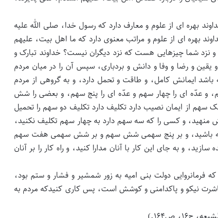
وند بهره ای از علوم و معارف دارد که رسول خدا، صلی الله علیه
داوند بهره ای از علوم و مراتب معنوی دارد که ما اهل بیت، علیهم
و نزد شما چیزهایى هست که نزد دیگران نیست؟ خداوند تبارک و
و یقین و رضا و وفا و دانش و بردبارى، سپس آن را در میان مردم
اشد ایمانش کامل، و طاقت و تحمل دارد، و به گروهى از مردم
، و عدّه اى را چهار سهم و عدّه اى را پنج سهم، و بعضى را شش
سهم از ایمان نصیب دارد تکلیف دارد تکلیف دو سهم را تحمیل
 منهید، و کسى را که سه سهم دارد به چهار سهم تکلیف نکنید،
داشته باشید، و بر پنج سهمى شش سهم و بر شش سهمى هفت سهم
سازید، و به جاى این کار با آنان مدارا کنید، و راه کار را بر آنان
 که فرمانروایى دولت بنى امیه به زور شمشیر و فشار و ستم بود،
و معاشرت نیکو و پاکدامنى و کوشش است، پس کارى کنیدکه مردم به