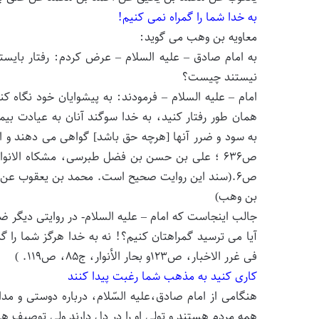
به خدا شما را گمراه نمی کنیم!
معاویه بن وهب می گوید:
به امام صادق – علیه السلام – عرض کردم: رفتار بایسته
نیستند چیست؟
امام – علیه السلام – فرمودند: به پیشوایان خود نگاه کنی
همان طور رفتار کنید، به خدا سوگند آنان به عیادت بی
ص۶.(سند این روایت صحیح است. محمد بن یعقوب‏ عن
بن وهب‏)
جالب اینجاست که امام – علیه السلام- در روایتی دیگر ض
آیا می ترسید گمراهتان کنیم؟! نه به خدا هرگز شما را
فی غرر الاخبار، ص۱۲۳و بحار الأنوار، ج۸۵، ص۱۱۹. )
کاری کنید به مذهب شما رغبت پیدا کنند
هنگامی از امام صادق،علیه السّلام، درباره دوستی و مدار
همه مردم هستند و تولی او را در دل دارند ولى توصیف ها