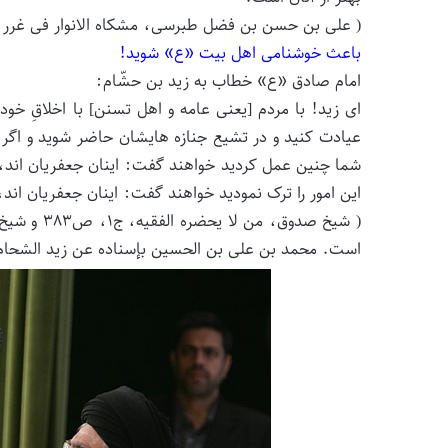
( علی بن حسن بن فضل طبرسی، مشکاه الانوار فی غرر الاخبار، ص۱۳۴، ح۳۱۱ و بحار الأن
باعث خوشنامی اهل بیت «ع» شوید!
امام صادق «ع» خطاب به زید بن حشّام:
ای زید! با مردم [یعنی عامه و اهل تسنن] با اخلاقِ خ
عیادت کنید و در تشیع جنازه هایشان حاضر شوید و اگر تو
شما چنین عمل کردید خواهند گفت: اینان جعفریان اند، 
این امور را ترک نمودید خواهند گفت: اینان جعفریان ان
است. محمد بن علی بن الحسین بإسناده عن زید الشحام