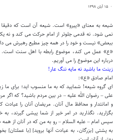
۱۵ آبان ۱۳۹۸
شیعه به معنای «پیرو» است. شیعه آن است که دقیقا 
نمی شود. نه قدمی جلوتر از امام حرکت می کند و نه یک
ببعض» نیست و خود را در همه چیز مطیع رهبرش می داند
«ع» عمل می کند، موضوع رابطه با اهل سنت است. در
درباره این موضوع را می آوریم.
زینت ما باشید نه مایه ننگ عار!
امام صادق «ع»:
ای گروه شیعه! شمایید که به ما منسوب اید؛ برای ما زی
علی – رضوان الله علیه – در بین مردم باشید؟ که اگر مردی
و امانتدار و محافظ مال آنان. مریضان آنان را عیادت 
بگزارید. نگذارید در امر خیر از شما پیشی گیرند، به خ
سپس امام – علیه السلام – رو به من که در آنان از همه جو
به پشتی [بزرگان، به عیادت آنها بروید] [با عملتان] بخ
بهتر از آنان است.