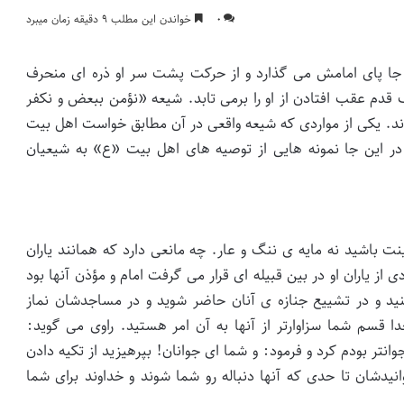
۰
خواندن این مطلب ۹ دقیقه زمان میبرد
جا پای امامش می گذارد و از حرکت پشت سر او ذره ای منحرف
 قدم عقب افتادن از او را برمی تابد. شیعه «نؤمن ببعض و نکفر
. یکی از مواردی که شیعه واقعی در آن مطابق خواست اهل بیت
 این جا نمونه هایی از توصیه های اهل بیت «ع» به شیعیان
نت باشید نه مایه ی ننگ و عار. چه مانعی دارد که همانند یاران
 از یاران او در بین قبیله ای قرار می گرفت امام و مؤذن آنها بود
کنید و در تشییع جنازه ی آنان حاضر شوید و در مساجدشان نماز
دا قسم شما سزاوارتر از آنها به آن امر هستید. راوی می گوید:
انتر بودم کرد و فرمود: و شما ای جوانان! بپرهیزید از تکیه دادن
وانیدشان تا حدی که آنها دنباله رو شما شوند و خداوند برای شما