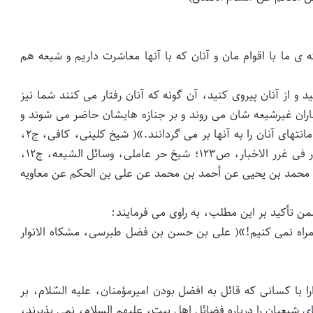
 ی ما با اقوام مان و آنان که با آنها معاشرت داریم و شیعه هم
د و از آنان پیروی کنید، آن گونه که آنان رفتار می کنند شما نیز
ماران غیرشیعه شان می روند و بر جنازه هایشان حاضر می شوند و
به سود و ضرر آنها [هرچه حق باشد] گواهی می دهند و امانتهای آنان را به آنها بر می گردانند.»( شیخ کلینی، کافی، ج۲،
ص۶۳۶ ؛ علی بن حسن بن فضل طبرسی، مشکاه الانوار فی غرر الاخبار، ص۱۲۳؛ شیخ حر عاملی، وسائل الشیعه، ج۱۲،
 محمد بن یحیى عن أحمد بن محمد عن علی بن الحکم عن معاویه
من تأکید بر این مطلب، به راوی می فرمایند:
 گمراه نمی کنیم!»( علی بن حسن بن فضل طبرسی، مشکاه الانوار
ا با کسانی که قائل به افضل بودن امیرمؤمنان، علیه السّلام، بر
ی شیعیان را درباره فضائل اهل بیت، علیهم السلام، نمی پذیرند،