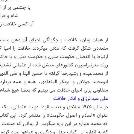
با چشمی پر از ا
شام و عرا
آیا کسی خلافت را
از همان زمان، خلافت و چگونگی احیای آن ذهن مسلمانا
متعددی شکل گرفت که تلاش میکردند خلافت را احیا ک
ارتباط یا انفصال حکومت مدرن و حکومت دینی و یا حا
روند مدرنیزاسیون کشورهای منشق شده از عثمانی تشدی
از محمدعبده و رشیدرضا گرفته تا حسن البنا و تقی الدی
ابومحمد جولانی و ابوبکر البغدادی، همه و همه دربا
متفاوتی برای احیای خلافت می بینیم که بعضا هیچ شباهت
علی عبدالرزاق و انکار خلافت
در سال ۱۹۲۵ میلادی و بعد سقوط دولت عثمانی
عنوان «اسلام و اصول حکومت» را منتشر کرد. این کتاب ا
که محمد عماره در این باره میگوید: از زمانی که صنعت چ
که به اندازه این کتاب جدل و درگیری و هیاهو ایجاد کرده 