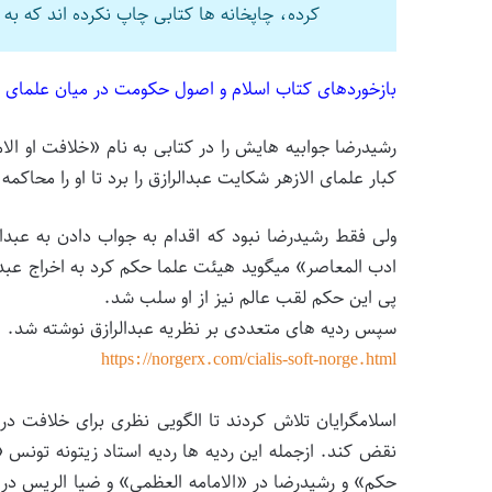
کرده، چاپخانه ها کتابی چاپ نکرده اند که به 
بازخوردهای کتاب اسلام و اصول حکومت در میان علمای ا
رشیدرضا جوابیه هایش را در کتابی به نام «خلافت او ال
کبار علمای الازهر شکایت عبدالرازق را برد تا او را محاکمه
ولی فقط رشیدرضا نبود که اقدام به جواب دادن به عبد
ادب المعاصر» میگوید هیئت علما حکم کرد به اخراج عبدالر
پی این حکم لقب عالم نیز از او سلب شد.
سپس ردیه های متعددی بر نظریه عبدالرازق نوشته شد.
https://norgerx.com/cialis-soft-norge.html
اسلامگرایان تلاش کردند تا الگویی نظری برای خلافت در
نقض کند. ازجمله این ردیه ها ردیه استاد زیتونه تون
حکم» و رشیدرضا در «الامامه العظمی» و ضیا الریس در 