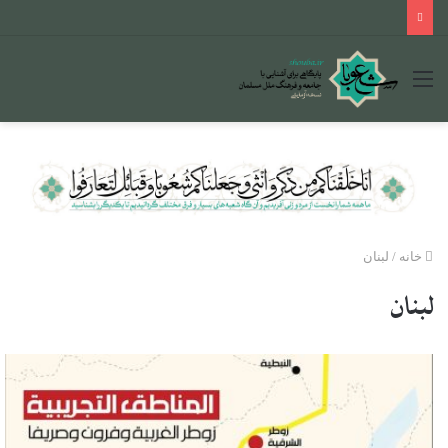
منو
خانه
/
لبنان
لبنان