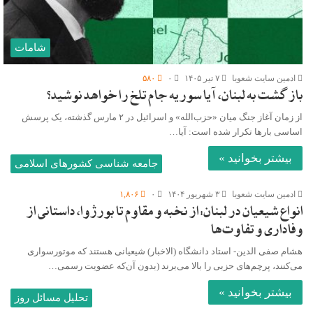
شامات
ادمین سایت شعوبا
۷ تیر ۱۴۰۵
۰
۵۸۰
بازگشت به لبنان، آیا سوریه جام تلخ را خواهد نوشید؟
از زمان آغاز جنگ میان «حزب‌الله» و اسرائیل در ۲ مارس گذشته، یک پرسش
اساسی بارها تکرار شده است: آیا…
بیشتر بخوانید »
جامعه شناسی کشورهای اسلامی
ادمین سایت شعوبا
۳ شهریور ۱۴۰۴
۰
۱,۸۰۶
انواع شیعیان در لبنان: از نخبه و مقاوم تا بورژوا، داستانی از
وفاداری و تفاوت‌ها
هشام صفی الدین- استاد دانشگاه (الاخبار) شیعیانی هستند که موتورسواری
می‌کنند، پرچم‌های حزبی را بالا می‌برند (بدون آن‌که عضویت رسمی…
بیشتر بخوانید »
تحلیل مسائل روز