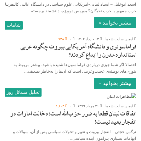
اسعد ابوخلیل – استاد لبنانی-آمریکایی علوم سیاسی در دانشگاه ایالتی کالیفرنیا
حزب جمهور یا حزب نخبگان؟ موریس دوورژه، دانشمند برجسته…
بیشتر بخوانید »
شامات
ادمین سایت شعوبا
۱۳ خرداد ۱۴۰۲
۰
۷۳۸
فراماسونری و دانشگاه آمریکایی بیروت چگونه عربی
استاندارد مدرن را ابداع کردند؟
احتمالا اگر شما چیزی درباره‌ی فراماسون‌ها شنیده باشید، بیشتر مربوط به
تئوری‌های توطئه‌‌ی ‏عجیب‌و‌غریبی است که آن‌ها را به‌خاطر تضعیف…
بیشتر بخوانید »
تحلیل مسائل روز
ادمین سایت شعوبا
۲۱ مرداد ۱۳۹۹
۰
۱,۱۰۴
اتفاقات لبنان قطعا به ضرر حزب‌الله است؛ دخالت امارات در
انفجار بعید نیست!
نرگس حجتی – انفجار بیروت و تغییر و تحولات سیاسی پس از آن، سوالات و
ابهامات بسیاری پیرامون آینده سیاسی…