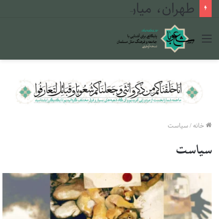
طهران، میان دجله و فرات
منو
خانه
/
سیاست
سیاست