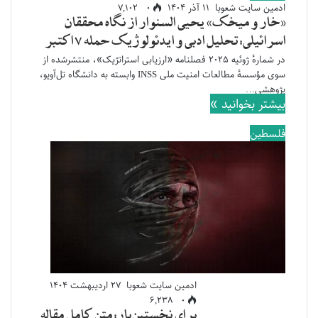
ادمین سایت شعوبا
۱۱ آذر ۱۴۰۴
۰
۷,۱۰۲
«خار و میخک» یحیی السنوار از نگاه محققان
اسرائیلی: تحلیل ادبی و ایدئولوژیک حمله ۷ اکتبر
در شمارهٔ ژوئیه ۲۰۲۵ فصلنامه «ارزیابی استراتژیک»، منتشرشده از
سوی مؤسسهٔ مطالعات امنیت ملی INSS وابسته به دانشگاه تل‌آویو،
پژوهشی…
بیشتر بخوانید »
فلسطین
ادمین سایت شعوبا
۲۷ اردیبهشت ۱۴۰۴
۶,۲۳۸
۰
برای نخستین‌بار: متن کامل مقاله