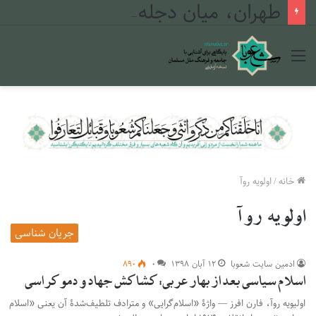
طهران، میان دجله و فرات
منو
خانه
/
اولویه روآ
اولویه روآ
جریان شناسی
ادمین سایت شعوبا
۱۲ آبان ۱۳۹۸
۰
۸۹۰
اسلام سیاسی بعد از بهار عربی: کشاکش جهاد و دموکراسی
اولیویه روآ، فارن افرز — واژۀ «اسلام‌‌گرایی» و مترادف تلطیف‌‌شدۀ آن یعنی «اسلام