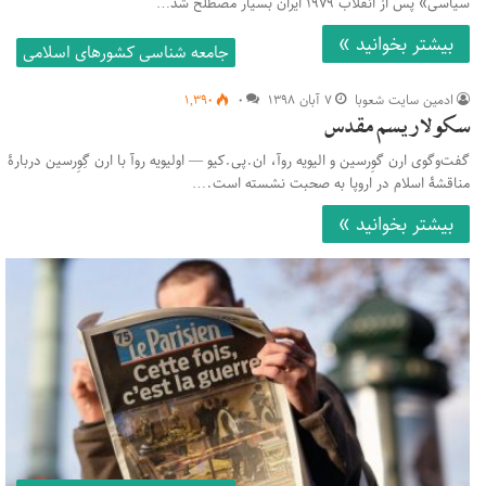
سیاسی» پس از انقلاب ۱۹۷۹ ایران بسیار مصطلح شد…
بیشتر بخوانید »
جامعه شناسی کشورهای اسلامی
ادمین سایت شعوبا
۷ آبان ۱۳۹۸
۰
۱,۳۹۰
سکولاریسم مقدس
گفت‌وگوی ارن گوِرسین و الیویه روآ، ان.پی.کیو — اولیویه روآ با ارن گِوِرسین دربارۀ
مناقشۀ اسلام در اروپا به صحبت نشسته است.…
بیشتر بخوانید »