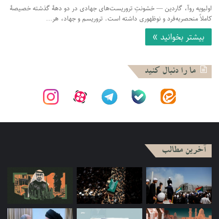
اولیویه روآ، گاردین — خشونتِ تروریست‌های جهادی در دو دهۀ گذشته خصیصۀ
کاملاً منحصربه‌فرد و نوظهوری داشته است. تروریسم و جهاد، هر…
بیشتر بخوانید »
ما را دنبال کنید
آخرین مطالب