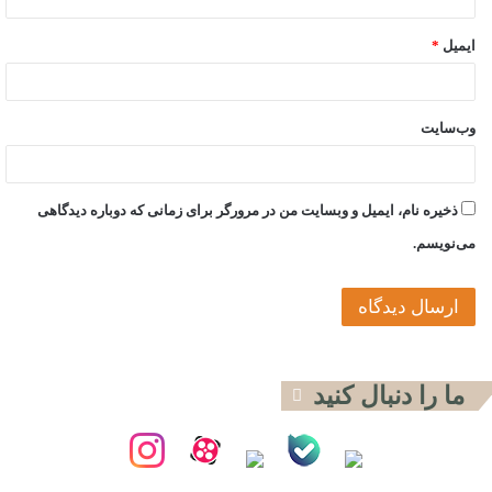
برخلاف داعش که رعب‌افکنی و ایجاد وحشت را جزو راهبردهای
ایمیل
*
اصلی خود می‌داند، ایمن الظواهری در کتاب «سواران زیر پرچم
پیامبر» می‌گوید نباید کاری کرد که عواطف مسلمانان خدشه‌دار
شود. او معتقد است که باید افکار عمومی مسلمانان با القاعده
وب‌سایت
همراه گردد و خشونت بیش از حد و همچنین خشونت علیه سایر
مسلمانان مانعی برای این امر است. البته القاعده در این استراتژی
خود موفق نبوده است. در بسیاری از عملیات‌های آنان مردم عادی
ذخیره نام، ایمیل و وبسایت من در مرورگر برای زمانی که دوباره دیدگاهی
نیز کشته شده‌اند که واقعه ۱۱ سپتامبر بارزترین مثال آن است.
می‌نویسم.
مهم‌ترین جواب آنها در پاسخ به چرایی کشته شدن بی‌گناهان در
عملیات‌هایی مانند یازده سپتامبر این است که چاره دیگری نیست!
آن وقتی که ابومصعب زرقاوی در عراق شیعه‌کشی می‌کرد،
ابومحمد المقدسی برجسته‌ترین ایدئولوگ کنونی سلفیه جهادی در
ما را دنبال کنید
نامه‌نگاری‌هایی که با او داشت، او را به شدت از این کار
بازمی‌داشت. ایمن الظواهری رهبر کنونی القاعده نیز کشتار
شیعیان را حرام اعلام کرده است. اولویت سلفی‌های جهادی پس از