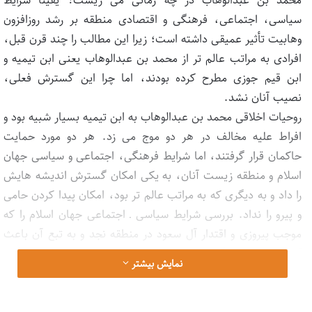
سیاسی، اجتماعی، فرهنگی و اقتصادی منطقه بر رشد روزافزون
وهابیت تأثیر عمیقی داشته است؛ زیرا این مطالب را چند قرن قبل،
افرادی به مراتب عالم تر از محمد بن عبدالوهاب یعنی ابن تیمیه و
ابن قیم جوزی مطرح کرده بودند، اما چرا این گسترش فعلی،
نصیب آنان نشد.
روحیات اخلاقی محمد بن عبدالوهاب به ابن تیمیه بسیار شبیه بود و
افراط علیه مخالف در هر دو موج می زد. هر دو مورد حمایت
حاکمان قرار گرفتند، اما شرایط فرهنگی، اجتماعی و سیاسی جهان
اسلام و منطقه زیست آنان، به یکی امکان گسترش اندیشه هایش
را داد و به دیگری که به مراتب عالم تر بود، امکان پیدا کردن حامی
و پیرو را نداد. بررسی شرایط سیاسی ـ اجتماعی جهان اسلام را که
موجب پیروزی و اقتدار آل سعود در منطقه نجد و به تبع آن باعث
گسترش وهابیت گردید، می توان در کتاب تقاریر نجد یافت.
نمایش بیشتر
در این کتاب به وضوح می توان دید که ضعف مدیریت دستگاه
عریض و طویل امپراتوری عثمانی، تقابل ایران شیعی و عثمانی
سنی، حضور استعمارگران اروپایی در منطقه و تعلل حاکم بغداد در