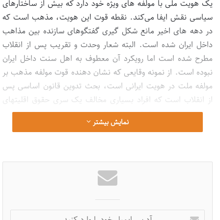
یک هویت ملی با مولفه های ویژه خود دارد که بیش از ساختارهای
سیاسی نقش ایفا می‌کند. نقطه قوت این هویت، مذهب است که
در دهه های اخیر مانع شکل گیری گفتگوهای سازنده بین مذاهب
داخل ایران شده است. البته شعار وحدت و تقریب پس از انقلاب
مطرح شده است اما رویکرد آن معطوف به اهل سنت داخل ایران
نبوده است. از نمونه وقایعی که نشان دهنده قوت مولفه مذهب بر
مولفه ملت در هویت ایرانی است، بحث تدوین قانون اساسی پس
از انقلاب است که افراد بسیاری مخالف یک سری حقوق اقلیتهای
مذهبی بودند. پس از این همه سال هنوز شاهد هستیم که طعن و
نمایش بیشتر
کنایه های بسیاری در قالب سریال، طنز، سخنرانی خطبا و
نمازجمعه نسبت به اهل سنت منتشر می‌شود. اینها موانع اصلی
گفتگوی مثبت هستند.
این شخصیت اهل سنت بیان داشت که در این بستر اجتماعی
کلیشه‌های منحرفی از اهل سنت شکل گرفته و بسط یافته است که
اعمال و تصورات ضدمذهبی تولید می‌کند. مثلا کلیشه ذهنی این
آدرس