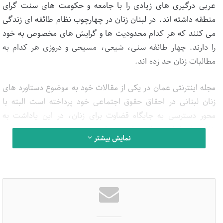
عربی درگیری های زیادی را با جامعه و حکومت های سنت گرای
منطقه داشته اند. در لبنان زنان در چهارچوب نظام طائفه ای زندگی
می کنند که هر کدام محدودیت ها و گرایش های مخصوص به خود
را دارند. چهار طائفه سنی، شیعی، مسیحی و دروزی هر کدام به
مطالبات زنان حد زده اند.
مجله اینترنتی عمان در یکی از مقالات خود به موضوع دستاورد های
زنان لبنانی در احقاق حقوق اجتماعی خود پرداخته است البته با
محور دسترسی به جایگاه قضاوت برای زنان، در این یاداشت به
خلاصه ای از این مقاله خواهیم پرداخت.
نمایش بیشتر
همان طور که گفته شد در این مقاله هم آمده که مسائل زنان در
کشورهای عربی تحت تاثیر تصویب توافق بین المللی رفع تمام
تبعیض ها علیه زنان (سیداو) قرار داشته است و دستگاه قضا در
لبنان به دلایل طائفه ای بسیار کند و سنگین عمل می کند. به
همین دلیل فعالان زنان وارد میدان شده اند. و دستاوردهایی در