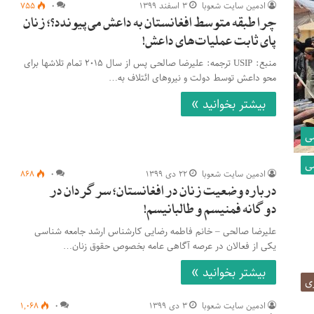
ادمین سایت شعوبا
۳ اسفند ۱۳۹۹
۰
۷۵۵
چرا طبقه متوسط افغانستان به داعش می‌پیوندد؟؛ زنان
پای ثابت عملیات‌های داعش!
منبع: USIP ترجمه: علیرضا صالحی پس از سال ۲۰۱۵ تمام تلاشها برای
محو داعش توسط دولت و نیروهای ائتلاف به…
بیشتر بخوانید »
ی
ی
ادمین سایت شعوبا
۲۲ دی ۱۳۹۹
۰
۸۶۸
درباره وضعیت زنان در افغانستان؛ سرگردان در
دوگانه فمنیسم و طالبانیسم!
علیرضا صالحی – خانم فاطمه رضایی کارشناس ارشد جامعه شناسی
یکی از فعالان در عرصه آگاهی عامه بخصوص حقوق زنان…
بیشتر بخوانید »
ری
ادمین سایت شعوبا
۳ دی ۱۳۹۹
۰
۱,۰۶۸