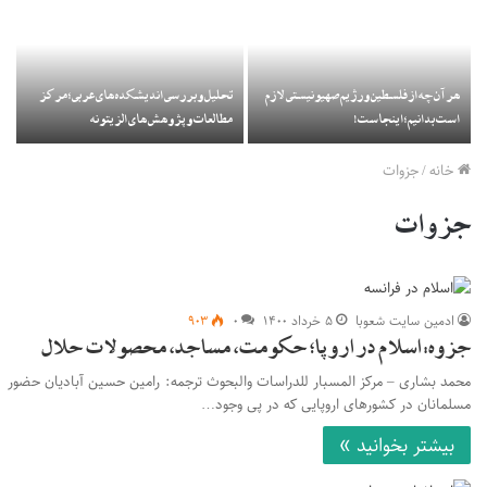
هر آن چه از فلسطین و رژیم صهیونیستی لازم
تحلیل و بررسی اندیشکده‌های عربی؛ مرکز
جز
است بدانیم؛ اینجاست!
مطالعات و پژوهش‌های الزیتونه
شر
خانه
/
جزوات
جزوات
ادمین سایت شعوبا
۵ خرداد ۱۴۰۰
۰
۹۰۳
جزوه: اسلام در اروپا؛ حکومت، مساجد، محصولات حلال
محمد بشاری – مرکز المسبار للدراسات والبحوث ترجمه: رامین حسین آبادیان حضور
مسلمانان در کشورهای اروپایی که در پی وجود…
بیشتر بخوانید »