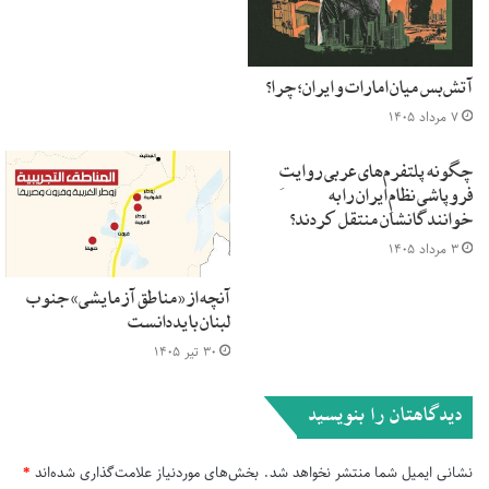
اویغورها سرکوب دولت را تحمل نکرده و به دنبال راهی خواهند بود تا
خود را از سیاست‌های سرکوبگرانه‌ی پکن رها کنند.
آتش‌بس میان امارات و ایران؛ چرا؟
۷ مرداد ۱۴۰۵
اردوگاه‌ها جدیدترین مورد تاریخ شکنجه و آزار اویغورها
می‌باشد. در این اردوگاه‌ها، زنان اویغور مجبور به
چگونه پلتفرم‌های عربی روایتِ
ازدواج با مردان چینی می‌شوند، فعالان اویغور در
فروپاشیِ نظامِ ایران را به
زندان مورد شکنجه قرار می‌گیرند، هرگونه ابراز هویت
خوانندگانشان منتقل کردند؟
۳ مرداد ۱۴۰۵
فرهنگی و دینی سرکوب می‌شود و کسانی که توسط
دولت، خطرناک تشخیص داده شوند به قتل
آنچه از «مناطق آزمایشی» جنوب
می‌رسند.
لبنان باید دانست
۳۰ تیر ۱۴۰۵
مقدمه
دیدگاهتان را بنویسید
«کمیسیون حقوق بشر اسلامی» در فوریه سال ۲۰۱۹، گروهی
نشانی ایمیل شما منتشر نخواهد شد.
بخش‌های موردنیاز علامت‌گذاری شده‌اند
*
تحقیقاتی را به ترکیه فرستاد تا با گروه‌ها و افراد اویغور ساکن در این