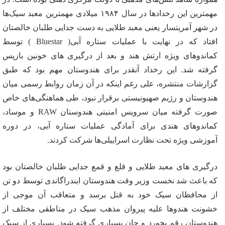
مهمترین این رخدادها در سال ۱۹۸۴ میلادی مهمترین معبد سیک‌ها
در شهر آمریتسار یعنی معبد طلایی به دست جدایی طلبان خالصتان
افتاد که در نهایت با عملیات ستاره آبی( Bluestar ) توسط
کماندوهای ویژه ارتش هند و بعد از درگیری های خونین بازپس
گرفته شد. این رخداد آنقدر برای هندوستان مهم بود که طبق
گزارشات منتشره، علی رغم اینکه در آن زمان روابط رسمی میان
هندوستان و رژیم صهیونیستی برقرار نبود، طی هماهنگی‌های خاص
صورت گرفته میان سرویس امنیتی هندوستان RAW و موساد،
کماندوهای هندی برای آمادگی عملیات ستاره آبی، در دوره
آموزشی ویژه تحت نظارت اسراییلی‌ها شرکت کردند.
درگیری های معبد طلایی و قلع و قمع جدایی طلبان خالصتان بود
که باعث شد نخست وزیر وقت هندوستان ایندراگاندی توسط دو تن
از محافظان سیک خود به قتل برسد و متعاقب آن موجی از
خشونت هندوها علیه پیروان مذهب سیک در مناطقی مختلف از
هندوستان رقم بخورد و جان بسیاری گرفته شود. بسیاری از سیک