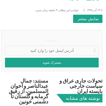
۱۳ آذر ۱۳۹۸
۰
خواندن این مطلب ۳ دقیقه زمان میبرد
نمایش بیشتر
آدرس
ایمیل
خود
را
وارد
کنید
تحولات جاری عراق و
مستند: جمال
سیاست خارجی
عبدالناصر و اخوان
بایسته ایران
المسلمین، از رفیق
گرمابه و گلستان تا
نوشته های مشابه
دشمنی خونین