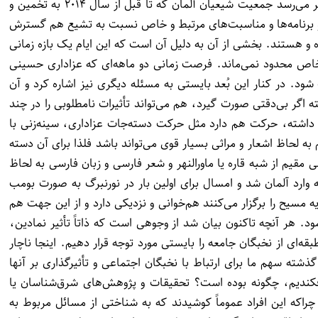
کُردهای مهاجر هستند بایستی به این دسته‌بندی افزود. بدین ترتیب عملاً تغییر مهمی در جمعیت شیعیان آلمان اتفاق افتاده است و به نظر می‌رسد جمعیت شیعیان آلمان که تا قبل از سال ۲۰۱۴ به تخمین و
ی اعمال مراثی و برنامه‌ها و مناسبت‌های مرتبط و خاص نسبت به تشیع هم گسترش
ه و هستند. بخشی از آن به دلیل آن است که این ایام یک بازه زمانی
وز خاص محدود نمی‌ماند. فرصت زمانی دو ماهه‌ای که عزاداری حسینی
 شود. در کنار این بُعد بایستی به مسئله دیگری نیز اشاره کرد و آن
 اگر بی‌دقتی صورت گیرد، هم می‌تواند تأثیرات نامطلوبی را در چند
اشته، حرکت هم دارد مثل حرکت دسته‌جات عزاداری، سینه‌زنی با
 لحاظ اشعار و مراثی بسیار قوی می‌تواند باشد فلذا برای آن دسته
 مقیم از شبه قاره یا ماورالنهر و شعر فارسی و زبان فارسی به لحاظ
ه وارد آلمان شد و امسال برای اولین بار در نورنبرگ به صورت بومب
مسیح را برگزار می‌کنند هم‌خوانی و نزدیکی دارد و از این جهت هم
د. هر آنچه تاکنون بیان شد از وجوهی است که ذاتاً تأثیر نمادین،
ی از نخبگان جامعه را بایستی مورد توجه قرار دهیم. اینجا ناچار
ته سهم ما برای ارتباط با نخبگان اجتماعی و تأثیرگذاری بر آنها
افکندیم، چگونه بوده است؟ تحقیقات و پژوهش‌های شرق‌شناسان یا
. چراکه این افراد عموماً کوشیدند که به شناختی از مسائل مربوط به