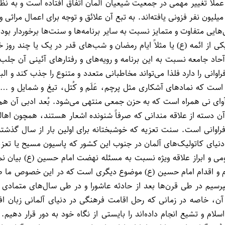
 میزانی افزون بر یک میلیون نفر فزونی یافته‌اند. به تبع آن علائق و توجه برا
هایی متفاوت و متمایز نسبت به سایر برنامه‌ها و سنت‌ها برخوردار بود
یکی از ائمه (ع) یا مثلاً ایام رمضان و شب‌های قدر در یک یا چند ر
 آحاد جامعه نسبت به این برنامه و رویه‌های و رفتارهای آئینی آن جلب
ی را دارد فلذا می‌تواند مخاطبانی متعدد و متنوع را جذب کند و البته
 که نمادهای آشکاری مثل پرچم، عَلَم و کُتل، تیغ و شمایل و … د
ای نی همراه است که به حزن جمعی منتهی می‌شود. بُعد ادبی آن هم به
ی آن دسته از علاقه مندانی که صرفاً شنونده اشعار هستند، همچون اهالی
ی فراوانی است. سنت تعزیه که خوشبختانه برای اولین بار از سال گذشت
یای کاتولیک‌های آلمان در جنوب این کشور که پاسیون مسیح یا تعزیه 
می و ابراز علاقه ویژه نسبت به مسئله نهضت امام حسین (ع) بیان نمو
و اقدام امام حسین (ع) موضوع دیگری است که در این خصوص ما طبقه‌ا
سیم در طی قرن‌ها بعد از حادثه عاشورا و در طی سال‌های متمادی گذش
 آن، خاصه در زمانی که رحل اقامت فرهنگی در دنیای آلمانی زبان 
اسلام و تشیع انجام داده‌اند را بایستی از نگاه خود به دور قرار دهیم