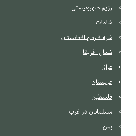
رژیم صهیونیستی
شامات
شبه قاره و افغانستان
شمال آفریقا
عراق
عربستان
فلسطین
مسلمانان در غرب
یمن