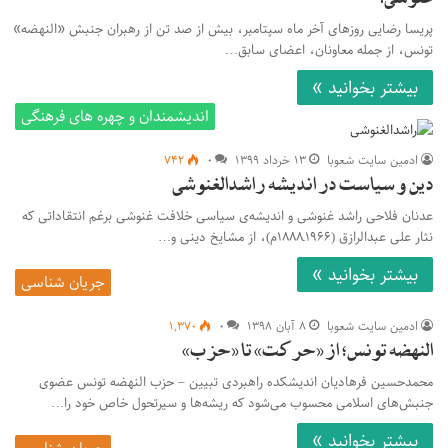
پریسا رضایی روزهای آخر ماه سپتامبر، بیش از صد تن از رهبران جنبش «النهضه»
تونس، از جمله معاونان، اعضای سابق…
بیشتر بخوانید »
اندیشمندان و چهره های فرهنگی
ادمین سایت شعوبا
۱۳ خرداد ۱۳۹۹
۰
۷۴۲
دین و سیاست در اندیشه راشدالغنوشی
عدنان فلاحی ‌‌راشد غنوشی و اندیشه‌ی سیاسی خلافت غنوشی برغم انتقاداتی که
نثار علی عبدالرازق (۱۹۶۶ـ۱۸۸۸م)، از مشایخ دینی و…
بیشتر بخوانید »
جریان شناسی
ادمین سایت شعوبا
۸ آبان ۱۳۹۸
۰
۱,۳۷۰
النهضه تونس؛ از «حرکت» تا «حزب»
محمدحسین فرهادیان اندیشکده راهبردی تبیین – حزب النهضه تونس عضوی
جنبش‌های اسلامی محسوب می‌شود که ریشه‌ها و سیرتحول خاص خود را…
بیشتر بخوانید »
جریان شناسی