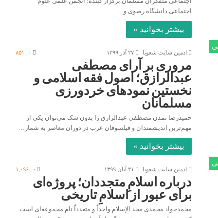
اجتماعی متفکران مسلمان برگزار کننده: انجمن علمی علوم
اجتماعی دانشگاه رضوی و…
بیشتر بخوانید »
ی
ادمین سایت شعوبا
۲۷ آذر ۱۳۹۹
۰
۸۵۱
مروری بر آرای مصطفی
عبدالرازق؛ اصول فقه اسلامی و
نخستین نمودهای خردورزی
مسلمانان
حمیدرضا تمدن مصطفی عبدالرازق را بدون شک می‌توان یکی از
مهم‌ترین اندیشمندان و فیلسوفان عرب در دوران معاصر به شمار…
بیشتر بخوانید »
ی
ادمین سایت شعوبا
۲۱ آبان ۱۳۹۹
۰
۱,۰۹۶
درباره اسلامِ متجددان؛ پروژه‌ای
برای عبور از اسلامِ تاریخی
محمدجواد محمدی مجد الإسلام واحداً و متعدداً نام مجموعه‌ای است