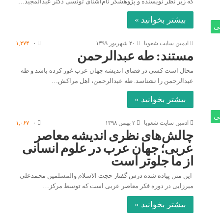
که زیر نظر نویسنده و پژوهشگر نام‌آشنای تونسی دکتر عبدالمجید…
بیشتر بخوانید »
ی
ادمین سایت شعوبا
۲۰ شهریور ۱۳۹۹
۰
۱,۲۷۴
مستند: طه عبدالرحمن
محال است کسی در فضای اندیشه جهان عرب غور کرده باشد و طه
عبدالرحمن را نشناسد. طه عبدالرحمن، اهل مراکش…
بیشتر بخوانید »
ی
ادمین سایت شعوبا
۲ بهمن ۱۳۹۸
۰
۱,۰۶۷
چالش‌های نظری اندیشه معاصر
عربی؛ جهان عرب در علوم انسانی
از ما جلوتر است
این متن پیاده شده درس گفتار حجت الاسلام والمسلمین محمدعلی
میرزایی در دوره فکر معاصر عربی است که توسط مرکز…
بیشتر بخوانید »