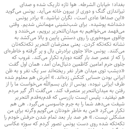
بغداد؛ خیابان الشرطه. هوا تازه تاریک شده و صدای
تیراندازی گنگ و دوری از بیرون خانه می‌آید. یونس می‌گوید
«این صداها عادی است، نگران نباشید.» برادر یونس
دشداشه پوشیده. برای شب‌نشینی مهمانش شدیم. وقتی
می‌فهمد می‌خواهیم به میدان‌التحریر برویم، می‌خندد و
چاقوی میوه‌خوری را روی دستش پایین و بالا می‌کشد به
نشانه تکه‌تکه کردن. یعنی معترضان التحریر تکه‌تکه‌تان
می‌کنند. یونس حالا جلوی برادرش بال و پر گرفته و خاطره‌ای
را که از عصر صد بار گفته دوباره تکرار می‌کند. غروب که
جلوی حرم امامین کاظمین دنبال‌مان آمد، همان اول گفت
«دیشب توی میدان هزار نفر ریخته‌اند سر یک نفر و به ظن
ایرانی بودن حسابی کتکش زده‌اند.» آخرش هم معلوم شده
طرف ایرانی نبوده. یونس از بای بسم‌الله می‌خواست ما را از
رفتن به میدان‌التحریر منصرف کند. می‌گفت اگر گیر مردم
هم نیفتید، پلیس ایست بازرسی که قدم‌به‌قدم التحریر
شیفت می‌دهد شما را به جرم جاسوسی می‌گیرد. هی هم
تکرار می‌کرد «من به خاطر خودتان می‌گویم وگرنه برای من
مشکلی نیست.» هر صد بار بعد تمام شدن حرفش خودم را
تکه‌تکه شده روی دست یونس تصور کردم که سوژه عکاسی