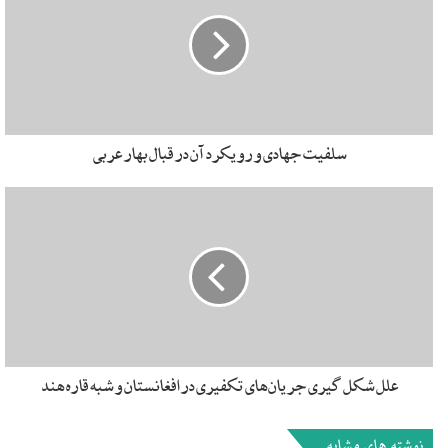
کسی منبعی برای صحبت‌هایش ندارد. فیلم‌هایی از درگیری‌های
خیابانی منتشر می‌شود. پلاکاردها و شعارهای ضدایرانی هم کم‌کم
بارزتر شده و در آخر به شکلی نمادین دو بار به کنسولگری ایران در
کربلا حمله کرده‌اند. قبل از اینکه به بغداد برسیم تصورمان این بود
که شهر در خاک‌و‌خون است. تصاویری که در رسانه‌های اجتماعی
منتشر می‌شوند هم تقریباً همین است: مردمی که در خیابان‌ها
سلفیت جهادی و رویکرد آن در قبال بهار عربی
حضور دارند و پلیسی که آن‌ها را می‌زند. پرواز تهران به بغداد به
شکل عجیبی گران بود. راه زمینی هم چند هفته‌ای است که بسته
شده. بنابراین هوایی به نجف رفتیم. یک شب نجف ماندیم و صبح
زمینی راهی بغداد شدیم. دو ساعتی توی راه بودیم. ۲عراقی،
۲ایرانی که من و رفیق عکاسم روح‌الله باشیم و راننده. عراقی‌ها حرف
می‌زدند و ما گوش می‌کردیم. بالاخره یک جایی صحبت میان
عراقی‌ها به تظاهرات و حتی ما رسید. یکی‌شان به کنایه گفت این
روزها استخبارات ایران و عراق همه‌جا هستند. استخبارات در عربی
علل شکل گیری جریان‌های تکفیری در افغانستان و شبه قاره هند
وزارت اطلاعات است. اسم ایران که آمد آن یکی هم شروع کرد به
حرف زدن علیه ایران که همه چیز زیر سر ایران است. راننده اما در
نوشته های مشابه