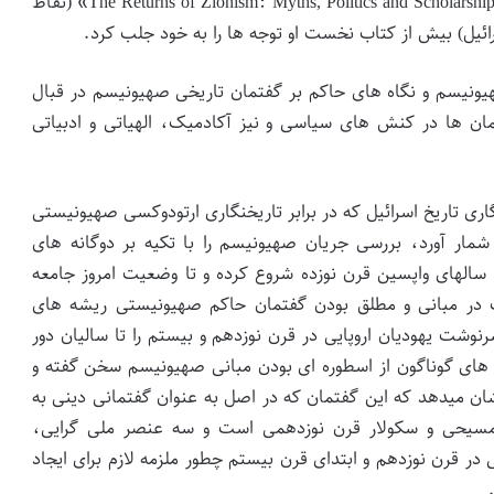
اما کتاب دوم این استاد ۶۵ ساله یهودی با نام «The Returns of Zionism: Myths, Politics and Scholarship in Israel» (نقاط
ل) بیش از کتاب نخست او توجه ها را به خود جلب کرد.
صهیونیسم و نگاه های حاکم بر گفتمان تاریخی صهیونیسم در قبال
ان ها در کنش های سیاسی و نیز آکادمیک، الهیاتی و ادبیاتی
نگاری تاریخ اسرائیل که در برابر تاریخنگاری ارتودوکسی صهیونیستی
شمار آورد، بررسی جریان صهیونیسم را با تکیه بر دوگانه های
سالهای واپسین قرن نوزده شروع کرده و تا وضعیت امروز جامعه
یک در مبانی و مطلق بودن گفتمان حاکم صهیونیستی ریشه های
نوشت یهودیان اروپایی در قرن نوزدهم و بیستم را تا سالیان دور
ه های گوناگون از اسطوره ای بودن مبانی صهیونیسم سخن گفته و
 نشان میدهد که این گفتمان که در اصل به عنوان گفتمانی دینی به
 مسیحی و سکولار قرن نوزدهمی است و سه عنصر ملی گرایی،
 در قرن نوزدهم و ابتدای قرن بیستم چطور ملزمه لازم برای ایجاد