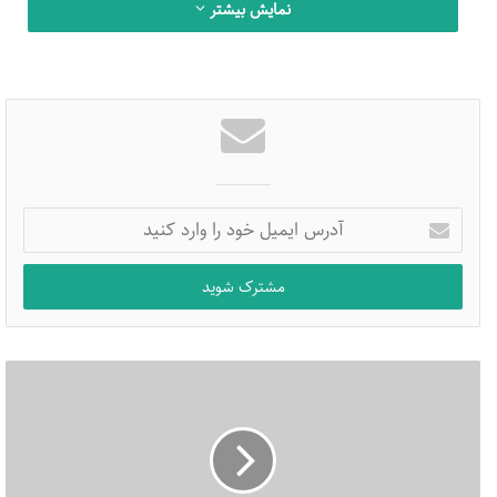
نمایش بیشتر
تنظیمات در واقع واکنشی نسبت به پیشرفت اروپا در عرصه های
صنعتی و نظامی و پاسخی به شکستهای متوالی لشگر عثمانی در
برابر فرماندار طغیان گر مصر، محمد علی پاشا و فرزندش ابراهیم
بود که توانستند بر سوریه و فلسطین هم مسلط شوند. حتی
نیروهای آنها تا قونیه در قلب آناتولی رسیدند. چنانکه برنارد لوئیس
در کتابش «ظهور ترکیه جدید» می گوید: «ترکیه در خلال قرن ۱۹ تا
۲۰ مجبور بود یا خود را مدرن کند و یا از بین برود.»
آدرس
ایمیل
عملیات مدرنیزاسیون ادامه یافت اما با حوادث مهمی در داخل
خود
را
عثمانی همزمان شد. بطور مشخص قتل سلطان عبدالعزیز در سال
وارد
۱۸۷۵ و ترفیع درجه برادرزاده اش سلطان عبدالحمید دوم(۱۹۰۹-۱۸۷۶)
کنید
که نظام را مشروطه دمکراتیک پارلمانی کرد؛ یعنی آنچه جوامع
اروپایی آن روز را از دیگران متمایز میکرد. مصر هم همین سبک را
در۱۸۶۶ با پارلمان خدیو اسماعیل پیمود اما هیچ کدام از این دو
تجربه مدت زیادی دوام نیاوردند.