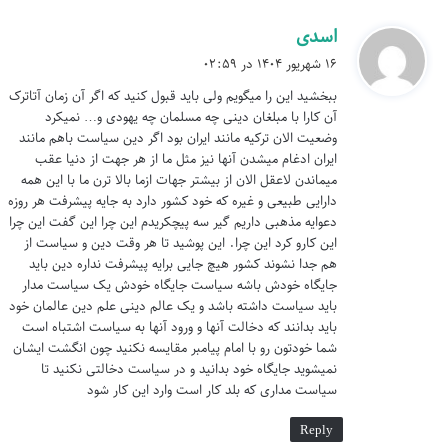
دیدگاه او نسبت به غرب ناراضی بودند. این نسل از شهروندان و
نظامیان در اواخر قرن ۱۹ و دهه اول قرن بیستم انجمنی را به نام
اسدی
گ
ف
«جوانان ترکیه» شکل دادند که جمعیت اتحاد و پیشرفت، حزب
۱۶ شهریور ۱۴۰۴ در ۰۲:۵۹
ت
آزادی و ائتلاف یا اتحاد لیبرال، حزب کمونیستی عثمانی، جمعیت
ببخشید این را میگویم ولی باید قبول کنید که اگر آن زمان آتاترک
:
جوانان عربی و… را در کنار خود برای پیشبرد مدرنیته و غربگرایی
آن کارا با مبلغان دینی چه مسلمان چه یهودی و… نمیکرد
وضعیت الان ترکیه مانند ایران بود اگر دین سیاست باهم مانند
جمع کردند. چون آنها معتقد بودند که فساد اداری و سیاسی دولت
ایران ادغام میشدن آنها نیز مثل ما از هر جهت از دنیا عقب
عثمانی است که موجب عقب ماندگی آن شده است.
میماندن لاعقل الان از بیشتر جهات ازما بالا ترن ما با این همه
دارایی طبیعی و غیره که خود کشور دارد به جایه پیشرفت هر روزه
دعوایه مذهبی داریم گیر سه پیچکریدم این چرا این گفت این چرا
تشکل «جوانان ترکیه» هسته اصلی انقلاب ژوئیه ۱۹۰۸ علیه سلطان
این کارو کرد این چرا. این پوشید تا هر وقت دین و سیاست از
عبدالحمید بود. انقلابی که سلطان را ناچار کرد بار دیگر نظام
هم جدا نشوند کشور هیچ جایی برایه پیشرفت نداره دین باید
مشروطه را بازگرداند و عقب نشینی کند. اینچنین شد که بخش
جایگاه خودش باشه سیاست جایگاه خودش یک سیاست مدار
باید سیاست داشته باشد و یک عالم دینی علم دین عالمان خود
وسیعی از مردم و نظامیان میزان تاثیر بازگشت به سنت ها و افکار
باید بدانند که دخالت آنها و ورود آنها به سیاست اشتباه است
اسلامی و عثمانی را در اداره حکومت درک کردند.
شما خودتون رو با امام پیامبر مقایسه نکنید چون انگشت ایشان
نمیشوید جایگاه خود بدانید و در سیاست دخالتی نکنید تا
گروه های موافق سلطان عبدالحمید به مخالفت با مدرنیزاسیون
سیاست مداری که بلد کار است وارد این کار شود
برخاستند. اما انقلابیون در خلع سلطان عبدالحمید از آنها پیشی
Reply
گرفتند و او در آوریل ۱۹۰۹ از سلطنت خلع شد.