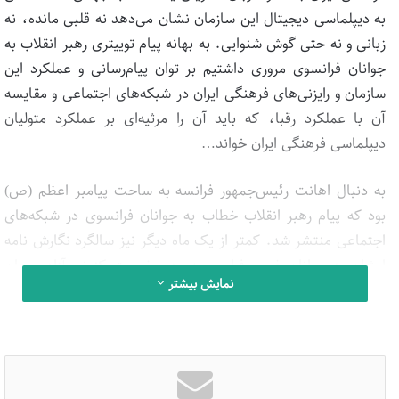
به دیپلماسی دیجیتال این سازمان نشان می‌دهد نه قلبی مانده، نه
زبانی و نه حتی گوش شنوایی. به بهانه پیام توییتری رهبر انقلاب به
جوانان فرانسوی مروری داشتیم بر توان پیام‌رسانی و عملکرد این
سازمان و رایزنی‌های فرهنگی ایران در شبکه‌های اجتماعی و مقایسه
آن با عملکرد رقبا، که باید آن را مرثیه‌ای بر عملکرد متولیان
دیپلماسی فرهنگی ایران خواند…
به دنبال اهانت رئیس‌جمهور فرانسه به ساحت پیامبر اعظم (ص)
بود که پیام رهبر انقلاب خطاب به جوانان فرانسوی در شبکه‌های
اجتماعی منتشر شد. کمتر از یک ماه دیگر نیز سالگرد نگارش نامه
ایشان به جوانان غربی فرامی‌رسد. در وضعیت کنونی آزادی بیان
نمایش بیشتر
امپراتوری رسانه‌ای غربی، بخشی از بار رساندن این پیام‌ها به
مخاطبش بر دوش افراد و گروه‌های ایرانی و غیرایرانی دلسوز نسبت
به انقلاب اسلامی است؛ اما طبیعتاً بخش مهمی نیز بر عهده
متولیان رسمی روابط فرهنگی بین‌المللی، و در رأس آن «سازمان
فرهنگ و ارتباطات اسلامی» بوده و هست. به این بهانه مراجعه‌ای