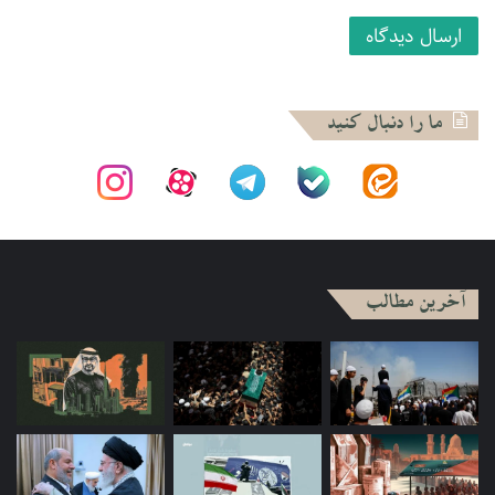
جدول۱: مقایسه دیپلماسی دیجیتال متولیان دیپلماسی عمومی
کشورهای منتخب تا شهریور ۹۹
فیس‌بوک
توییتر
ما را دنبال کنید
تعداد
کشور
نهاد/سازمان
تعداد
رتبه
دنبال
رتبه
لایک
کنندگان
آلمان
انستیتو گوته
۴۱۸,۵۶۳
۵
۵۵,۸۰۰
۹
آمریکا
یو اس اید
۸۱۱.۵۰۶
۳
۷۷۶.۶۰۰
۲
آخرین مطالب
انستیتو
اسپانیا
۸۶,۷۱۵
۱۰
۲۱۸,۷۰۰
۵
سروانتس
انجمن دانته
ایتالیا
۳۸,۹۷۹
۱۳
۱۶,۸۰۰
۱۲
آلیگیری