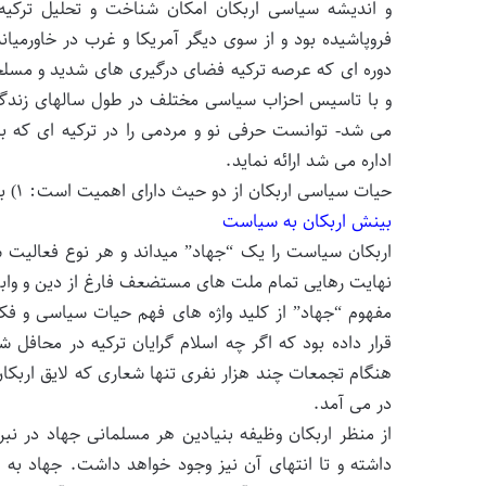
و اندیشه سیاسی اربکان امکان شناخت و تحلیل ترکیه 
فروپاشیده بود و از سوی دیگر آمریکا و غرب در خاورمیان
دوره ای که عرصه ترکیه فضای درگیری های شدید و مسل
و با تاسیس احزاب سیاسی مختلف در طول سالهای زندگی 
می شد- توانست حرفی نو و مردمی را در ترکیه ای که ب
اداره می شد ارائه نماید.
حیات سیاسی اربکان از دو حیث دارای اهمیت است: ۱) بینش او به سیاست و ۲) تاثیر این بینش در نوع سیاست ورزی او.
بینش اربکان به سیاست
اربکان سیاست را یک “جهاد” میداند و هر نوع فعالیت 
نهایت رهایی تمام ملت های مستضعف فارغ از دین و وابس
مفهوم “جهاد” از کلید واژه های فهم حیات سیاسی و فکر
هنگام تجمعات چند هزار نفری تنها شعاری که لایق اربک
در می آمد.
از منظر اربکان وظیفه بنیادین هر مسلمانی جهاد در نب
داشته و تا انتهای آن نیز وجود خواهد داشت. جهاد به 