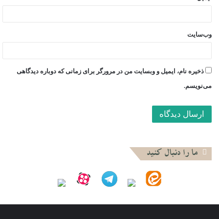
(۲۶.۳%) جمعیت کرانه باختری و دوسوم (۶۶.۱%) جمعیت نوار غزه
را آوارگان مستقر در کمپ‌ها تشکیل می‌دهند. همچنین حدود ۶
وب‌سایت
میلیون از آوارگان فلسطینی در کشورهای عربی زندگی می‌کنند.
ذخیره نام، ایمیل و وبسایت من در مرورگر برای زمانی که دوباره دیدگاهی
جمعیت فلسطین و یهودیان در قالب نبرد اکثریت!
می‌نویسم.
ترس از رسیدن جمعیت فلسطینیان داخل، به جمعیت اسرائیلی‌ها و
عبور آنان با توجه به نرخ فرزند آوری فلسطینیان، همواره یکی از
کابوس‌های مقامات اسرائیلی بوده است. بر اساس نمودار و برآورد
انجام شده در گزارش استراتژیک فلسطین، در سال ۲۰۱۹ جمعیت
ما را دنبال کنید
فلسطینیان داخل نسبت به صهیونیست‌ها و شهروندان رژیم
صهیونیستی تا حدودی برابر بوده است.