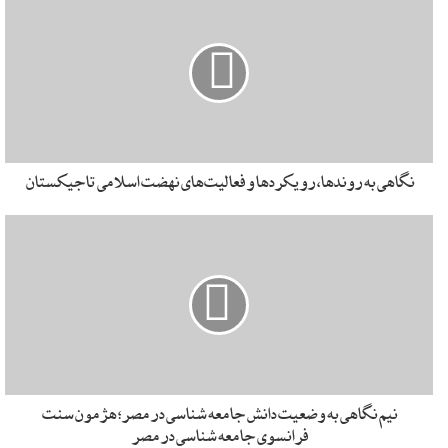
یکی از داده‌هایی که همواره در تحلیل‌ها بسیار حائز اهمیت بوده
است نسبت پراکندگی فلسطینیان داخل (کرانه باختری، نوار غزه و
مناطق ۱۹۴۸) و هم‌چنین فلسطینیان خارج بوده است.
بر اساس گزارش الزیتونه، ۲۲% در کرانه، ۱۵% در نوار غزه، ۱۲%
در مناطق اشغالی ۱۹۴۸، ۳۲% درصد در اردن و مابقی در دیگر
نگاهی به روندها، رویکردها و فعالیت‌های نهضت اسلامی تاجیکستان
کشورها قرار دارند.
این آمار نشان می‌دهد که به‌طور مساوی نیمی از فلسطینیان در
داخل و نیمی دیگر در خارج زندگی می‌کنند.(۴۹.۷ و ۵۰.۳ درصد)
مسئله‌ای که نشان می‌دهد اهمیت آوارگان بیش از همیشه است.
زندگی یک‌سوم فلسطینیان در اردن باری دیگر جایگاه راهبردی
اردن و تأثیر پادشاهی اردن بر مسئله فلسطین و حساسیت تحولات
این کشور برای تل‌آویو را عیان می‌کند.
نیم نگاهی به وضعیت دانش جامعه شناسی در مصر؛ هژمون سنت
فرانسوی جامعه شناسی در مصر