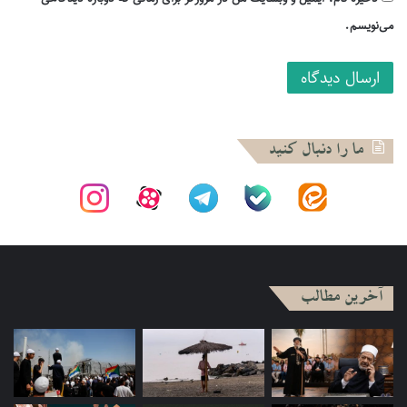
خاص جامعه ایرانی تبارهای آن بازمی گردد و طیف عمده خاندان
ایرانی تبار از عراق اخراج می شوند.
می‌نویسم.
در هر صورت اگر در دورۀ قبل از به طور خاص صدام، جامعه شیعی
نسبت خودش را با مرجعیت یک نسبت کاملا ولاء و فرمان برداری
تعریف می کند، در دورۀ جدید (همزمان با دوره مشروطه بدین سو)
با توجه به دو مولفه ورود اندیشه های مدرن و اندیشه های
ما را دنبال کنید
لیبرالیستی و کمونیستی ونیز اتخاذ سیاست های سرکوب گرایانه
نظام های ضد شیعی در عراق مدرن، در میان نخبگان و توده های
شیعی یک حالت روحی و روانی خاص و یک توقع جدید شکل گرفته
است و آن این است که از نهاد دین و مرجعیت توقع ایفای نقش
حمایت گری را دارند. آنها می گویند در برابر این حجم از سرکوب و
آخرین مطالب
کشتار چند صد هزار نفری و منزوی شدگی اکثریت جامعه چرا
مرجعیت آن نقش حمایتگرایانه خودش را در قبال مردم ایفا نمی
کند؟ چرا مرجعیت سکوت می کند؟
اینجا کاری به درست یا غلط بودن این درخواست و صواب یا