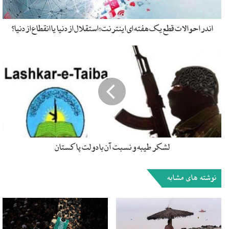
هستند، حداقل از حیث کیفی، یعنی ساختارها ساختار سنی
هست.
اندر احوالات قطع یک هفته ای اینترنت؛ استقلال از دنیا یا انقطاع از دنیا؟
وقتی شیخ طوسی به نجف مهاجرت می کند، شروع می کند به
توسعه علوم دینی همچون فقه، حدیث و رجال و… مجددا به دلایلی
حوزه نجف دچار رکود می شود و با زعامت علامه حلی حوزه حله
تاسیس می شود که ایشان هم مجددا مشغول به توسعه گفتمان
فقهی و اصولی تشیع میشود. در دوره پس از آن حوزه کربلا با ظهور
وحید بهبهانی با منازعه ای که با اخباری ها دارد، قدرت می گیرد و
نجف از دوره قرن ۶ به این طرف که دچار رکود بوده رکودش ادامه
لشکر طیبه و نسبت آن با دولت پاکستان
پیدا می کند. حوزه کربلا به دلایل مختلفی از جمله کشمکش های
صفویه و عثمانی و بیماری وبا در نجف دارای قدرت زیادی در بین
محافل دیگر در عراق آن روز شده بود.
نوشته های مشابه
این سیر تا اواخر قرن ۱۲ ادامه پیدا می کند تا این که مجددا حوزه
نجف به آن قدرت قبلی خودش باز می گردد و وضعیت امروز نجف