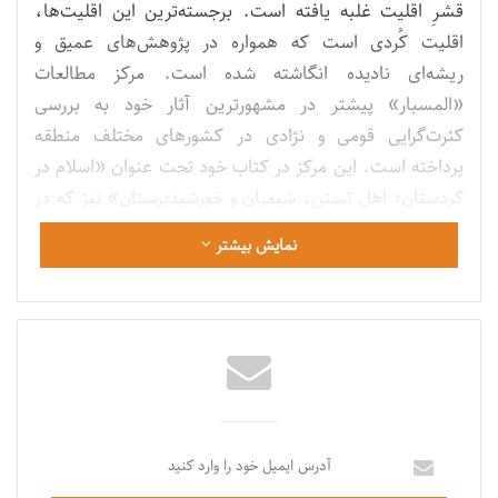
قشرِ اقلیت غلبه یافته است. برجسته‌ترین این اقلیت‌ها،
اقلیت کُردی است که همواره در پژوهش‌های عمیق و
ریشه‌ای نادیده انگاشته شده است. مرکز مطالعات
«المسبار» پیشتر در مشهورترین آثار خود به بررسی
کثرت‌گرایی قومی و نژادی در کشورهای مختلف منطقه
پرداخته است. این مرکز در کتاب خود تحت عنوان «اسلام در
کردستان؛ اهل تسنن، شیعیان و خورشیدپرستان» نیز که در
ماه مارس سال ۲۰۱۸ میلادی به چاپ رسید، تلاش کرد تا
نمایش بیشتر
فضای اسلامیِ حاکم بر این منطقه حیاتی از جهان [خاورمیانه]
را ترسیم کند. در فرایند انجام پژوهش‌هایی از این دست،
جنبش‌های اسلامی با تمامی شاخه‌های‌شان در منطقه مورد
رصد قرار گرفتند. افزون بر این، مرکز «المسبار»
پژوهش‌هایی را در خصوص «سلفیتِ کُردی» انجام داده
است تا از این رهگذر میزان استقبال کُردها از اسلام و نحوه
برخورد آن‌ها با عقاید و باورهای فقهی و سیاسی، مشخص
آدرس
گردد.
ایمیل