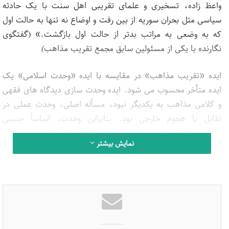
واعظ زاده، تسخیری و علمای تقریبی اهل سنت با یک حادثه
سیاسی مثل بحران سوریه از بین رفت و اوضاع نه تنها به حالت اول
که به وضعی به مراتب بدتر از حالت اول بازگشت.» (گفتگوی
نگارنده با یکی از مسئولین سابق مجمع تقریب مذاهب
)
ایده «تقریب مذاهب» در مقایسه با ایده «وحدت اسلامی» یک
ایده متأخر محسوب می شود. ایده وحدت سازی دیدگاه های فقهی
و کلامی مذاهب به یکدیگر نبود، مسأله اصلی، وحدت عملی در
تقابل با هجوم خارجی بود. بنابراین وحدت، اساساً جنسی
«مذهبی» نداشت. قرار بر این نبود که «مذاهب» به هم نزدیک
نمایش بیشتر
شوند. ایده وحدت اسلامی ابتدا توسط سیدجمال الدین اسدآبادی
شکل گرفت. مسأله سیدجمال، مبارزه با استعمار انگلیس بود و
وحدت اسلامی را هم در راستای این مبارزه تجویز می کرد.
آن وحدتی که سیدجمال و بعدها شاگردان فکری اش پیگیری می
کردند، یک وحدت انضمامی، عینی و ناظر به حل مسائل جهان