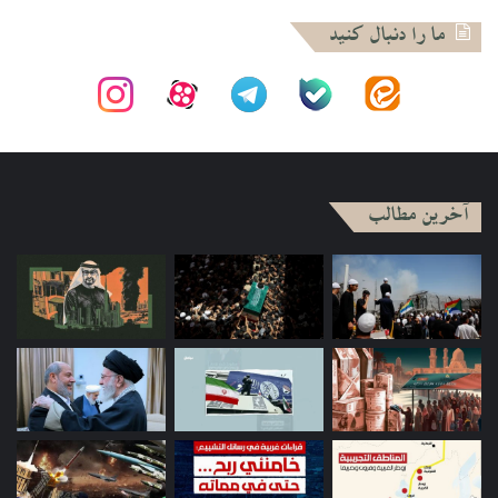
پیشران‌های روند “اقلیم شدن بصره”
ما را دنبال کنید
جدی شدن بحث “اقلیم بصره”، موضوعی نسبتا تازه در سپهر
سیاسی عراق است. البته صحبت از اقلیم بصره حداقل از سال ۲۰۰۸
شروع شده ولی هیچ‌گاه پشتیبانی سیاسی و اجتماعی جدی پیدا
نکرد.
آخرین مطالب
«وائل عبداللطیف»، نخستین استاندار بصره پس از سقوط صدام و
از سیاست‌مداران اهل بصره و عضو طیف «ایاد علاوی»، اولین بار
در سال ۲۰۰۸ با جمع آوری ۳۸ هزار امضاء از دولت خواست تا فرایند
اقلیم شدن بصره را کلید بزند
[۱۰]
. در واکنش به این اقدام، قرار شد
اگر ۱۰% واجدین شرایط این طومار را تا اوایل ۲۰۰۹ امضا کنند،
رفراندوم برگزار شود ولی هیچگاه تعداد امضا کنندگان به ۱۰%
نرسید
[۱۱]
. در سال ۲۰۱۴ . ۲۰۱۵، تحرکات سیاسی دیگری برای اقلیم
شدن بصره انجام شد تا آن که سال ۲۰۱۸ با بالا گرفتن ناآرامی‌های
ناشی از قطع آب، برق و بیکاری، اقبال اجتماعی گسترده تری از