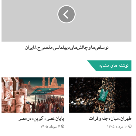
است. اگر بخواهیم نسبت به آینده بسنجیم، باز هم عراق بدون
بصره نمی‌تواند، زیرا طبق برآوردهای رسمی، ذخایر اثبات شده نفت
بصره ۶۵ میلیارد بشکه است. برآوردهای غیررسمی نیز این میزان را
تا نزدیک ۱۰۰ میلیارد بشکه نیز تخمین می زنند
[۳]
. بدین ترتیب،
بصره به تنهایی حداقل ۶۰% ذخایر اثبات شده نفت عراق را در خود
جای داده است
[۴]
.
نوسلفی‌ها و چالش‌های دیپلماسی مذهبی ج. ا. ایران
گذشته از مسئله نفت، موقعیت ترانزیتی بصره هم برای عراق قابل
نوشته های مشابه
جایگزینی نیست. بصره با ۳ کشور عربستان، ایران و کویت مرز
مشترک دارد. در این بین، مرز با کویت، به کلی در استان بصره
است. گذشته از این، خلیج فارس، این شاهراه حیاتی اقتصاد عراق،
بدون بصره، اتصالی به این کشور نخواهد داشت. به عبارتی دیگر،
عراق بدون بصره، کشوری محصور در خشکی است. ذکر این نکته
ضروری است که پروژه هایی نظیر خط لوله بصره-العقبه، به هیچ
عنوان نمی تواند جای خلیج فارس را در مسیر ترانزیت نفت عراق
طهران، میان دجله و فرات
پایان عصر «کوپن» در مصر
۱۰ مرداد ۱۴۰۵
۴ مرداد ۱۴۰۵
بگیرد چون عملیاتی شدن کامل آن زمانبر است و ظرفیت آن هم