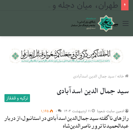
طهران، میان دجله و فرات
منو
خانه
/
سید جمال الدین اسدآبادی
سید جمال الدین اسدآبادی
ترکیه و قفقاز
ادمین سایت شعوبا
۱۱ اردیبهشت ۱۴۰۴
۰
۱,۱۶۵
رازهای ناگفته سید جمال‌الدین اسدآبادی در استانبول: از دربار
عبدالحمید تا ترور ناصرالدین‌شاه