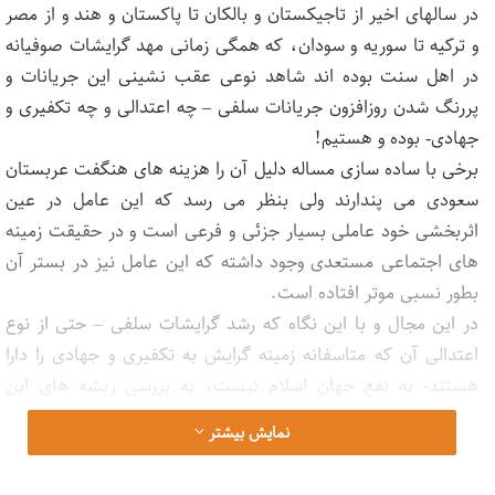
در سالهای اخیر از تاجیکستان و بالکان تا پاکستان و هند و از مصر
و ترکیه تا سوریه و سودان، که همگی زمانی مهد گرایشات صوفیانه
در اهل سنت بوده اند شاهد نوعی عقب نشینی این جریانات و
پررنگ شدن روزافزون جریانات سلفی – چه اعتدالی و چه تکفیری و
جهادی- بوده و هستیم!
برخی با ساده سازی مساله دلیل آن را هزینه های هنگفت عربستان
سعودی می پندارند ولی بنظر می رسد که این عامل در عین
اثربخشی خود عاملی بسیار جزئی و فرعی است و در حقیقت زمینه
های اجتماعی مستعدی وجود داشته که این عامل نیز در بستر آن
بطور نسبی موتر افتاده است.
در این مجال و با این نگاه که رشد گرایشات سلفی – حتی از نوع
اعتدالی آن که متاسفانه زمینه گرایش به تکفیری و جهادی را دارا
هستند- به نفع جهان اسلام نیست، به بررسی ریشه های این
پدیده مهم می پردازیم.
نمایش بیشتر
اندیشه های صوفیانه با همه تنوعی که دارند نوعا دارای ویژگی های
زیر هستند که همین ها نیز عامل عقب نشینی نسبی آنها در عصر